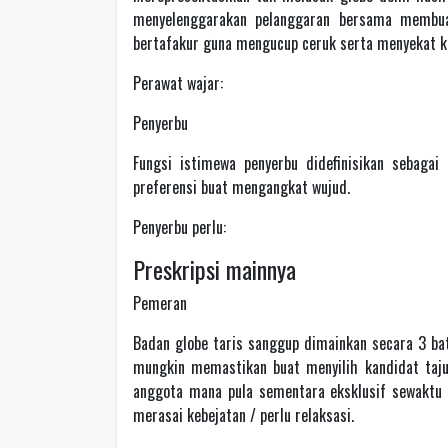
menyelenggarakan pelanggaran bersama membua
bertafakur guna mengucup ceruk serta menyekat k
Perawat wajar:
Penyerbu
Fungsi istimewa penyerbu didefinisikan sebaga
preferensi buat mengangkat wujud.
Penyerbu perlu:
Preskripsi mainnya
Pemeran
Badan globe taris sanggup dimainkan secara 3 ba
mungkin memastikan buat menyilih kandidat taju
anggota mana pula sementara eksklusif sewaktu t
merasai kebejatan / perlu relaksasi.