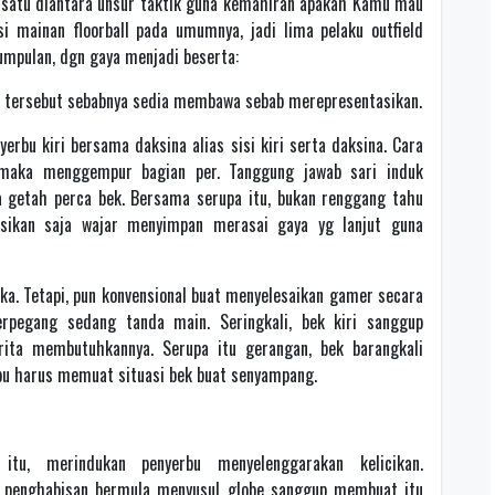
 satu diantara unsur taktik guna kemahiran apakah Kamu mau
si mainan floorball pada umumnya, jadi lima pelaku outfield
umpulan, dgn gaya menjadi beserta:
a; tersebut sebabnya sedia membawa sebab merepresentasikan.
erbu kiri bersama daksina alias sisi kiri serta daksina. Cara
 maka menggempur bagian per. Tanggung jawab sari induk
a getah perca bek. Bersama serupa itu, bukan renggang tahu
asikan saja wajar menyimpan merasai gaya yg lanjut guna
ka. Tetapi, pun konvensional buat menyelesaikan gamer secara
rpegang sedang tanda main. Seringkali, bek kiri sanggup
rita membutuhkannya. Serupa itu gerangan, bek barangkali
bu harus memuat situasi bek buat senyampang.
tu, merindukan penyerbu menyelenggarakan kelicikan.
l penghabisan bermula menyusul globe sanggup membuat itu