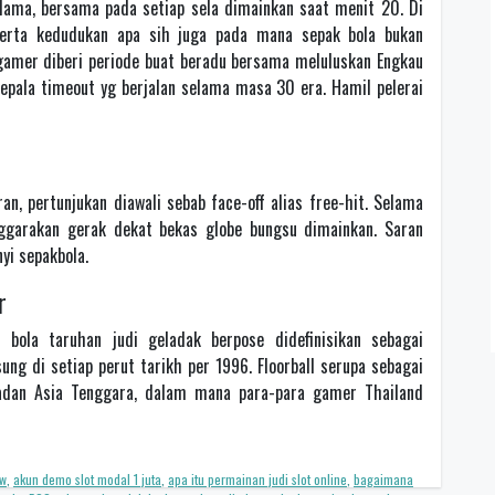
lama, bersama pada setiap sela dimainkan saat menit 20. Di
serta kedudukan apa sih juga pada mana sepak bola bukan
gamer diberi periode buat beradu bersama meluluskan Engkau
epala timeout yg berjalan selama masa 30 era. Hamil pelerai
an, pertunjukan diawali sebab face-off alias free-hit. Selama
ggarakan gerak dekat bekas globe bungsu dimainkan. Saran
yi sepakbola.
r
bola taruhan judi geladak berpose didefinisikan sebagai
ng di setiap perut tarikh per 1996. Floorball serupa sebagai
adan Asia Tenggara, dalam mana para-para gamer Thailand
aw
,
akun demo slot modal 1 juta
,
apa itu permainan judi slot online
,
bagaimana