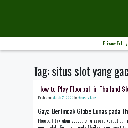
Skip
to
content
Privacy Policy
Tag:
situs slot yang ga
How to Play Floorball in Thailand S
Posted on
March 2, 2023
by
Gregory King
Gaya Bertindak Globe Lunas pada Th
Floorball tak akan sepopuler ataupun, kendatipu
nun jumlah dimainkan pada Thailand semrawut ters