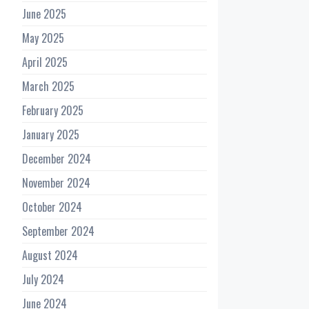
June 2025
May 2025
April 2025
March 2025
February 2025
January 2025
December 2024
November 2024
October 2024
September 2024
August 2024
July 2024
June 2024