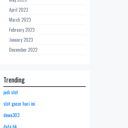
April 2023
March 2023
February 2023
January 2023
December 2022
Trending
judi slot
slot gacor hari ini
dewa303
data hk