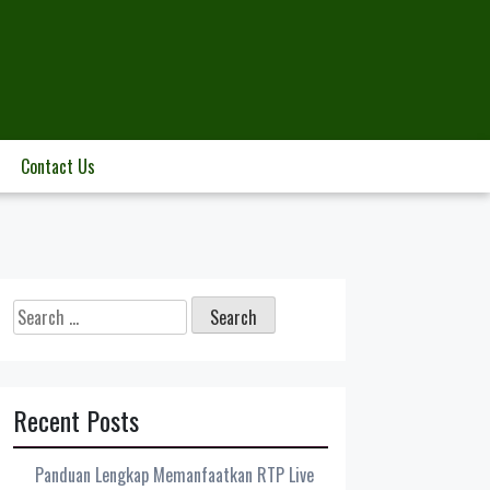
Contact Us
Search
for:
Recent Posts
Panduan Lengkap Memanfaatkan RTP Live