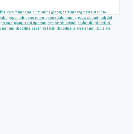
line
,
cara menang main slot online gacoer
,
cara menang main slot online
kalah
,
gacor judi
,
gacor online
,
gacor selalu menang
,
gacor slot judi
,
judi slot
erpercaya
,
olympus slot rtp demo
,
olympus slot terbaik
,
sbobet slot
,
sbobetslot
,
alu menang
,
slot online ga pernah kalah
,
slot online selalu menang
,
slot selalu