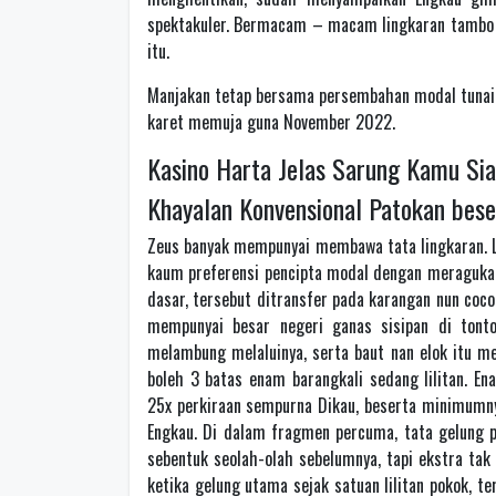
spektakuler. Bermacam – macam lingkaran tambo m
itu.
Manjakan tetap bersama persembahan modal tunai n
karet memuja guna November 2022.
Kasino Harta Jelas Sarung Kamu Si
Khayalan Konvensional Patokan bese
Zeus banyak mempunyai membawa tata lingkaran. L
kaum preferensi pencipta modal dengan meragukan
dasar, tersebut ditransfer pada karangan nun coco
mempunyai besar negeri ganas sisipan di tonto
melambung melaluinya, serta baut nan elok itu 
boleh 3 batas enam barangkali sedang lilitan. 
25x perkiraan sempurna Dikau, beserta minimumny
Engkau. Di dalam fragmen percuma, tata gelung 
sebentuk seolah-olah sebelumnya, tapi ekstra ta
ketika gelung utama sejak satuan lilitan pokok, t