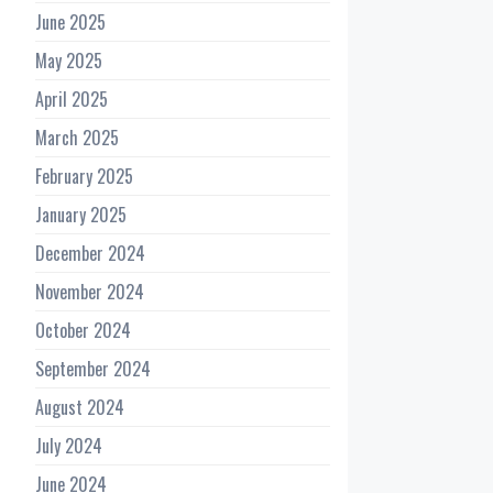
June 2025
May 2025
April 2025
March 2025
February 2025
January 2025
December 2024
November 2024
October 2024
September 2024
August 2024
July 2024
June 2024