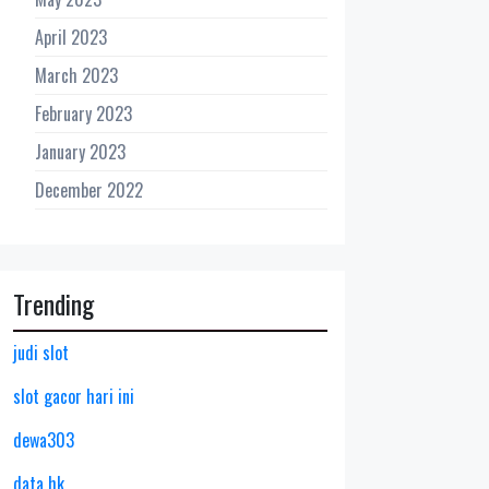
April 2023
March 2023
February 2023
January 2023
December 2022
Trending
judi slot
slot gacor hari ini
dewa303
data hk