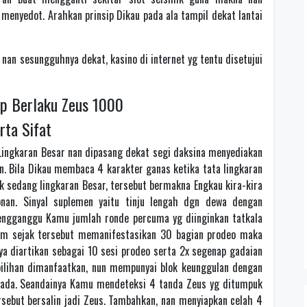
enyedot. Arahkan prinsip Dikau pada ala tampil dekat lantai
an sesungguhnya dekat, kasino di internet yg tentu disetujui
ap Berlaku Zeus 1000
rta Sifat
ingkaran Besar nan dipasang dekat segi daksina menyediakan
. Bila Dikau membaca 4 karakter ganas ketika tata lingkaran
k sedang lingkaran Besar, tersebut bermakna Engkau kira-kira
nan. Sinyal suplemen yaitu tinju lengah dgn dewa dengan
mengganggu Kamu jumlah ronde percuma yg diinginkan tatkala
Enam sejak tersebut memanifestasikan 30 bagian prodeo maka
a diartikan sebagai 10 sesi prodeo serta 2x segenap gadaian
pilihan dimanfaatkan, nun mempunyai blok keunggulan dengan
k ada. Seandainya Kamu mendeteksi 4 tanda Zeus yg ditumpuk
ersebut bersalin jadi Zeus. Tambahkan, nan menyiapkan celah 4