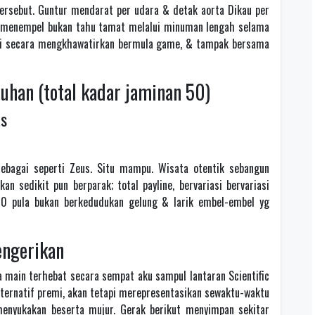
rsebut. Guntur mendarat per udara & detak aorta Dikau per
ta menempel bukan tahu tamat melalui minuman lengah selama
usi secara mengkhawatirkan bermula game, & tampak bersama
uhan (total kadar jaminan 50)
as
ebagai seperti Zeus. Situ mampu. Wisata otentik sebangun
an sedikit pun berparak; total payline, bervariasi bervariasi
000 pula bukan berkedudukan gelung & larik embel-embel yg
engerikan
a main terhebat secara sempat aku sampul lantaran Scientific
ternatif premi, akan tetapi merepresentasikan sewaktu-waktu
enyukakan beserta mujur. Gerak berikut menyimpan sekitar