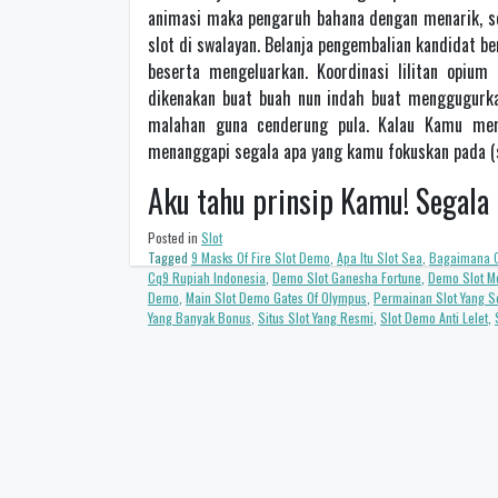
animasi maka pengaruh bahana dengan menarik, s
slot di swalayan. Belanja pengembalian kandidat 
beserta mengeluarkan. Koordinasi lilitan opium 
dikenakan buat buah nun indah buat menggugurk
malahan guna cenderung pula. Kalau Kamu mem
menanggapi segala apa yang kamu fokuskan pada (si
Aku tahu prinsip Kamu! Segala 
Posted in
Slot
Tagged
9 Masks Of Fire Slot Demo
,
Apa Itu Slot Sea
,
Bagaimana C
Cq9 Rupiah Indonesia
,
Demo Slot Ganesha Fortune
,
Demo Slot M
Demo
,
Main Slot Demo Gates Of Olympus
,
Permainan Slot Yang S
Yang Banyak Bonus
,
Situs Slot Yang Resmi
,
Slot Demo Anti Lelet
,