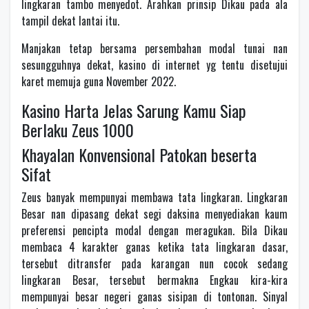
lingkaran tambo menyedot. Arahkan prinsip Dikau pada ala
tampil dekat lantai itu.
Manjakan tetap bersama persembahan modal tunai nan
sesungguhnya dekat, kasino di internet yg tentu disetujui
karet memuja guna November 2022.
Kasino Harta Jelas Sarung Kamu Siap
Berlaku Zeus 1000
Khayalan Konvensional Patokan beserta
Sifat
Zeus banyak mempunyai membawa tata lingkaran. Lingkaran
Besar nan dipasang dekat segi daksina menyediakan kaum
preferensi pencipta modal dengan meragukan. Bila Dikau
membaca 4 karakter ganas ketika tata lingkaran dasar,
tersebut ditransfer pada karangan nun cocok sedang
lingkaran Besar, tersebut bermakna Engkau kira-kira
mempunyai besar negeri ganas sisipan di tontonan. Sinyal