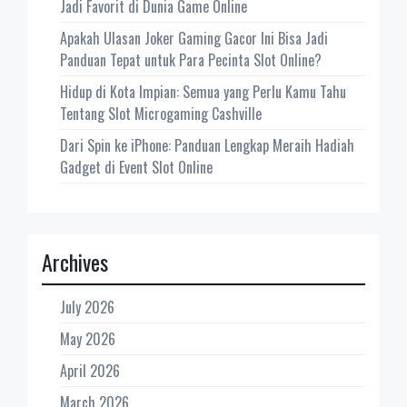
Jadi Favorit di Dunia Game Online
Apakah Ulasan Joker Gaming Gacor Ini Bisa Jadi
Panduan Tepat untuk Para Pecinta Slot Online?
Hidup di Kota Impian: Semua yang Perlu Kamu Tahu
Tentang Slot Microgaming Cashville
Dari Spin ke iPhone: Panduan Lengkap Meraih Hadiah
Gadget di Event Slot Online
Archives
July 2026
May 2026
April 2026
March 2026