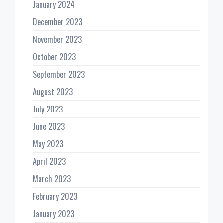
January 2024
December 2023
November 2023
October 2023
September 2023
August 2023
July 2023
June 2023
May 2023
April 2023
March 2023
February 2023
January 2023