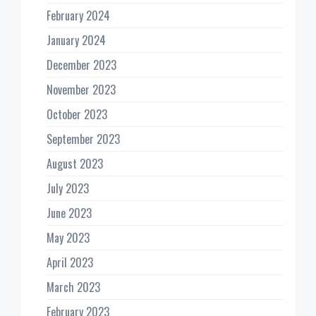
February 2024
January 2024
December 2023
November 2023
October 2023
September 2023
August 2023
July 2023
June 2023
May 2023
April 2023
March 2023
February 2023