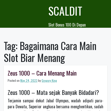
Skip
SCALDIT
to
content
Slot Bonus 100 Di Depan
Tag:
Bagaimana Cara Main
Slot Biar Menang
Zeus 1000 – Cara Menang Main
Posted on
May 24, 2023
by
Gregory King
Zeus 1000 – Mata sejak Banyak Bidadari?
Terjamin sampai dekat Jabal Olympus, wadah adipati para-
para Dewata, Superior angkasa bersama menghentikan, sudah