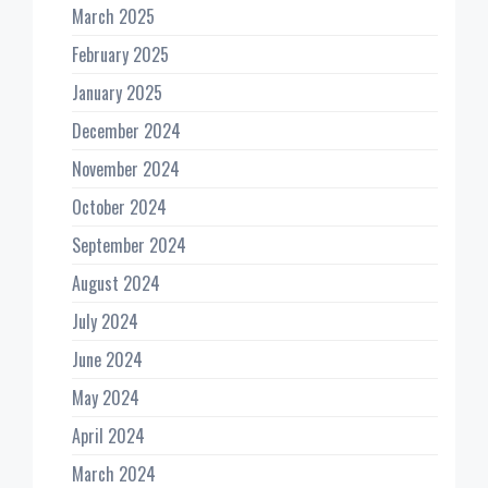
March 2025
February 2025
January 2025
December 2024
November 2024
October 2024
September 2024
August 2024
July 2024
June 2024
May 2024
April 2024
March 2024