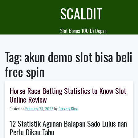
Skip
SCALDIT
to
content
Slot Bonus 100 Di Depan
Tag:
akun demo slot bisa beli
free spin
Horse Race Betting Statistics to Know Slot
Online Review
Posted on
February 28, 2023
by
Gregory King
12 Statistik Agunan Balapan Sado Lulus nan
Perlu Dikau Tahu