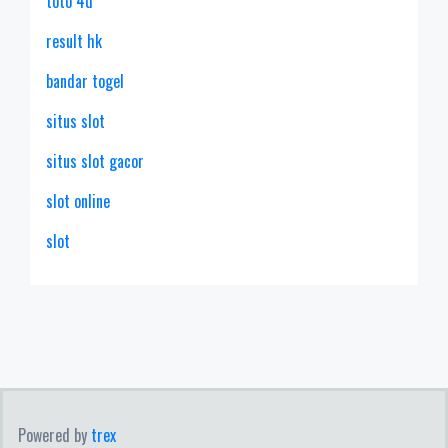
toto 4d
result hk
bandar togel
situs slot
situs slot gacor
slot online
slot
Powered by
trex