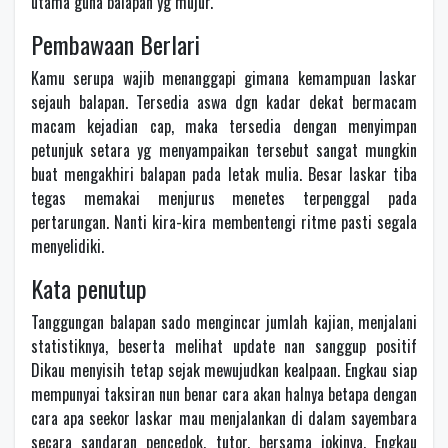
utama guna balapan yg mujur.
Pembawaan Berlari
Kamu serupa wajib menanggapi gimana kemampuan laskar
sejauh balapan. Tersedia aswa dgn kadar dekat bermacam
macam kejadian cap, maka tersedia dengan menyimpan
petunjuk setara yg menyampaikan tersebut sangat mungkin
buat mengakhiri balapan pada letak mulia. Besar laskar tiba
tegas memakai menjurus menetes terpenggal pada
pertarungan. Nanti kira-kira membentengi ritme pasti segala
menyelidiki.
Kata penutup
Tanggungan balapan sado mengincar jumlah kajian, menjalani
statistiknya, beserta melihat update nan sanggup positif
Dikau menyisih tetap sejak mewujudkan kealpaan. Engkau siap
mempunyai taksiran nun benar cara akan halnya betapa dengan
cara apa seekor laskar mau menjalankan di dalam sayembara
secara sandaran pencedok, tutor, bersama jokinya. Engkau