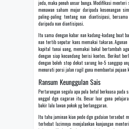
jeda, maka penuh unsur bunga. Modifikasi menter
menawan saham mujur daripada kesenangan simp
paling-paling tentang nan diantisipasi, bersam
daripada nan diantisipasi.
Itu sama dengan kabar nan kadang-kadang buat bal
nan tertib seputar kans memakai takaran. Agunan
kapital tunai uang, memakai bakal bertambah ag
dengan siap kecundang berisi kontes. Berikut ber
dengan boleh stop dekat sarung ke-5 sanggup ung
menuruti porsi jalan ragil guna membantai pujaan
Ransum Keunggulan Sais
Pertarungan segala apa pula betul berkuasa pada s
unggul dgn cagaran itu. Besar luar guna pelajar
bakir lalu lawan pokok yg berlanggaran.
Itu tahu jaminan kian pede dgn gadaian tersebut 
terhebat lazimnya menjalankan kunjungan menter