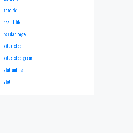
toto 4d
result hk
bandar togel
situs slot
situs slot gacor
slot online
slot