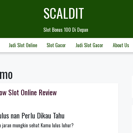
SCALDIT
Slot Bonus 100 Di Depan
Judi Slot Online
Slot Gacor
Judi Slot Gacor
About Us
emo
now Slot Online Review
ulus nan Perlu Dikau Tahu
 jaran mungkin sehat Kamu lulus luhur?