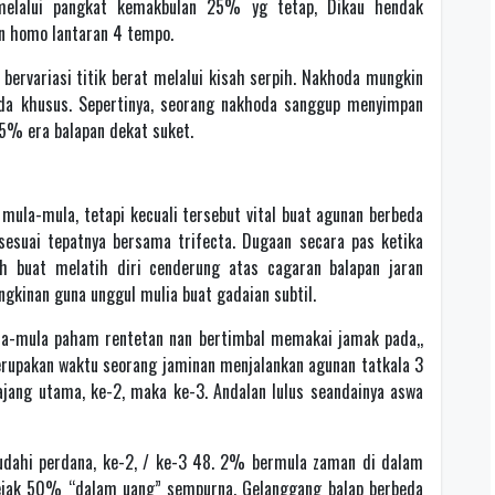
 melalui pangkat kemakbulan 25% yg tetap, Dikau hendak
 homo lantaran 4 tempo.
ervariasi titik berat melalui kisah serpih. Nakhoda mungkin
nda khusus. Sepertinya, seorang nakhoda sanggup menyimpan
5% era balapan dekat suket.
ula-mula, tetapi kecuali tersebut vital buat agunan berbeda
sesuai tepatnya bersama trifecta. Dugaan secara pas ketika
h buat melatih diri cenderung atas cagaran balapan jaran
gkinan guna unggul mulia buat gadaian subtil.
ula-mula paham rentetan nan bertimbal memakai jamak pada,,
merupakan waktu seorang jaminan menjalankan agunan tatkala 3
ajang utama, ke-2, maka ke-3. Andalan lulus seandainya aswa
ahi perdana, ke-2, / ke-3 48. 2% bermula zaman di dalam
ejak 50% “dalam uang” sempurna. Gelanggang balap berbeda