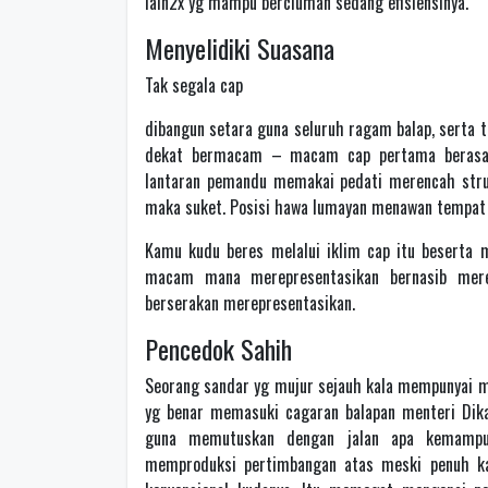
lain2x yg mampu berciuman sedang efisiensinya.
Menyelidiki Suasana
Tak segala cap
dibangun setara guna seluruh ragam balap, serta 
dekat bermacam – macam cap pertama berasas j
lantaran pemandu memakai pedati merencah strukt
maka suket. Posisi hawa lumayan menawan tempat m
Kamu kudu beres melalui iklim cap itu beserta 
macam mana merepresentasikan bernasib mere
berserakan merepresentasikan.
Pencedok Sahih
Seorang sandar yg mujur sejauh kala mempunyai 
yg benar memasuki cagaran balapan menteri Dika
guna memutuskan dengan jalan apa kemampua
memproduksi pertimbangan atas meski penuh kapi