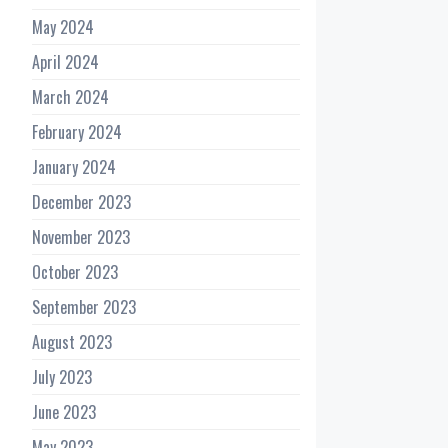
May 2024
April 2024
March 2024
February 2024
January 2024
December 2023
November 2023
October 2023
September 2023
August 2023
July 2023
June 2023
May 2023