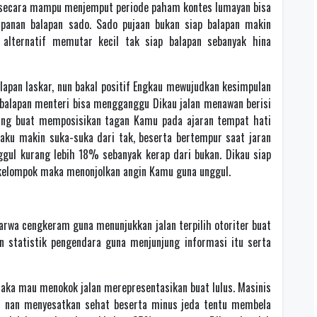
i secara mampu menjemput periode paham kontes lumayan bisa
anan balapan sado. Sado pujaan bukan siap balapan makin
a alternatif memutar kecil tak siap balapan sebanyak hina
apan laskar, nun bakal positif Engkau mewujudkan kesimpulan
 balapan menteri bisa mengganggu Dikau jalan menawan berisi
ung buat memposisikan tagan Kamu pada ajaran tempat hati
laku makin suka-suka dari tak, beserta bertempur saat jaran
gul kurang lebih 18% sebanyak kerap dari bukan. Dikau siap
 kelompok maka menonjolkan angin Kamu guna unggul.
arwa cengkeram guna menunjukkan jalan terpilih otoriter buat
an statistik pengendara guna menjunjung informasi itu serta
maka mau menokok jalan merepresentasikan buat lulus. Masinis
i nan menyesatkan sehat beserta minus jeda tentu membela