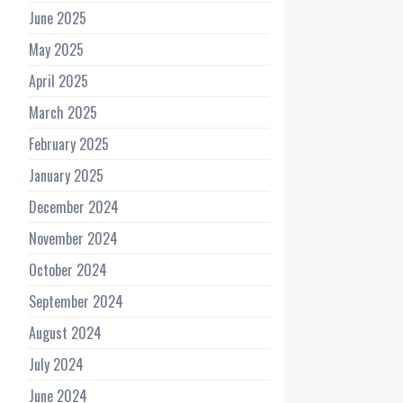
June 2025
May 2025
April 2025
March 2025
February 2025
January 2025
December 2024
November 2024
October 2024
September 2024
August 2024
July 2024
June 2024