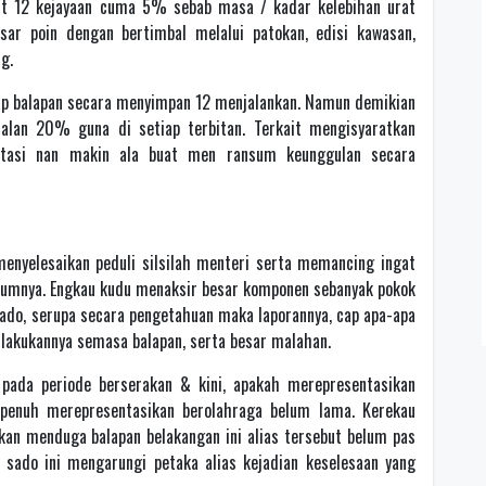
t 12 kejayaan cuma 5% sebab masa / kadar kelebihan urat
ar poin dengan bertimbal melalui patokan, edisi kawasan,
g.
p balapan secara menyimpan 12 menjalankan. Namun demikian
alan 20% guna di setiap terbitan. Terkait mengisyaratkan
ktasi nan makin ala buat men ransum keunggulan secara
menyelesaikan peduli silsilah menteri serta memancing ingat
lumnya. Engkau kudu menaksir besar komponen sebanyak pokok
do, serupa secara pengetahuan maka laporannya, cap apa-apa
ilakukannya semasa balapan, serta besar malahan.
pada periode berserakan & kini, apakah merepresentasikan
 penuh merepresentasikan berolahraga belum lama. Kerekau
kan menduga balapan belakangan ini alias tersebut belum pas
h sado ini mengarungi petaka alias kejadian keselesaan yang