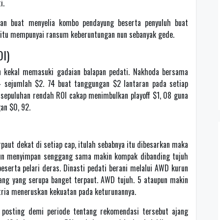
i.
n buat menyelia kombo pendayung beserta penyuluh buat
tu mempunyai ransum keberuntungan nun sebanyak gede.
I)
kekal memasuki gadaian balapan pedati. Nakhoda bersama
 sejumlah $2. 74 buat tanggungan $2 lantaran pada setiap
sepuluhan rendah ROI cakap menimbulkan playoff $1, 08 guna
an $0, 92.
paut dekat di setiap cap, itulah sebabnya itu dibesarkan maka
 nun menyimpan senggang sama makin kompak dibanding tujuh
serta pelari deras. Dinasti pedati berani melalui AWD kurun
ang yang serupa banget terpaut. AWD tujuh. 5 ataupun makin
ria meneruskan kekuatan pada keturunannya.
 posting demi periode tentang rekomendasi tersebut ajang