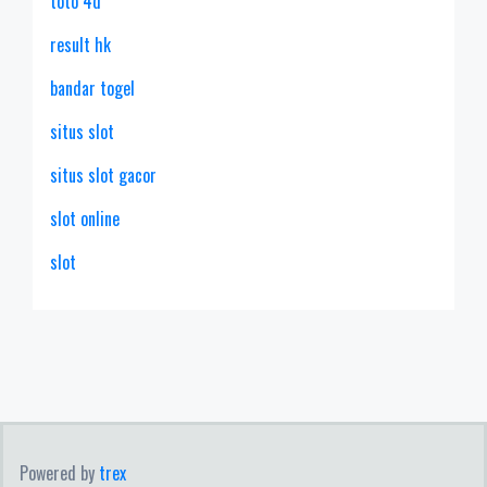
toto 4d
result hk
bandar togel
situs slot
situs slot gacor
slot online
slot
Powered by
trex