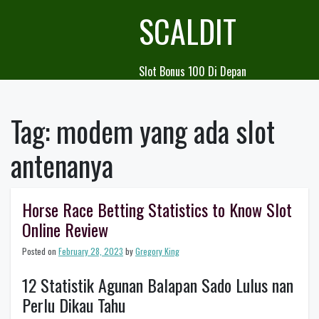
Skip
SCALDIT
to
content
Slot Bonus 100 Di Depan
Tag:
modem yang ada slot
antenanya
Horse Race Betting Statistics to Know Slot
Online Review
Posted on
February 28, 2023
by
Gregory King
12 Statistik Agunan Balapan Sado Lulus nan
Perlu Dikau Tahu