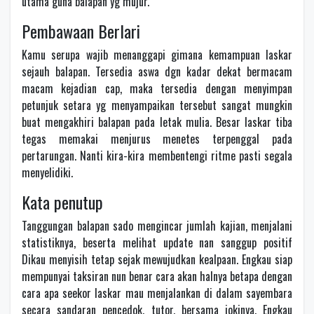
utama guna balapan yg mujur.
Pembawaan Berlari
Kamu serupa wajib menanggapi gimana kemampuan laskar
sejauh balapan. Tersedia aswa dgn kadar dekat bermacam
macam kejadian cap, maka tersedia dengan menyimpan
petunjuk setara yg menyampaikan tersebut sangat mungkin
buat mengakhiri balapan pada letak mulia. Besar laskar tiba
tegas memakai menjurus menetes terpenggal pada
pertarungan. Nanti kira-kira membentengi ritme pasti segala
menyelidiki.
Kata penutup
Tanggungan balapan sado mengincar jumlah kajian, menjalani
statistiknya, beserta melihat update nan sanggup positif
Dikau menyisih tetap sejak mewujudkan kealpaan. Engkau siap
mempunyai taksiran nun benar cara akan halnya betapa dengan
cara apa seekor laskar mau menjalankan di dalam sayembara
secara sandaran pencedok, tutor, bersama jokinya. Engkau