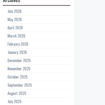
July 2026
May 2026
April 2026
March 2026
February 2026
January 2026
December 2025
November 2025
October 2025
September 2025
August 2025
July 2025