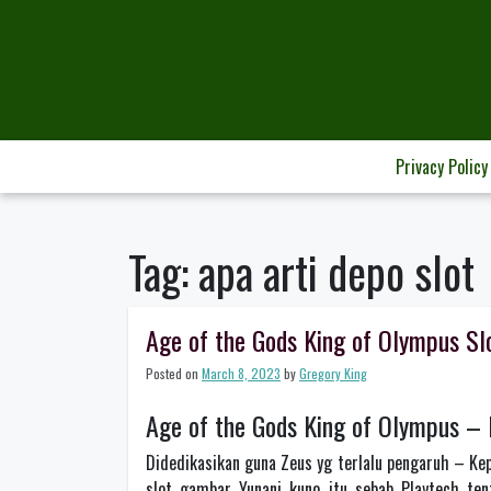
Skip
to
content
Privacy Policy
Tag:
apa arti depo slot
Age of the Gods King of Olympus Sl
Posted on
March 8, 2023
by
Gregory King
Age of the Gods King of Olympus – 
Didedikasikan guna Zeus yg terlalu pengaruh – K
slot gambar Yunani kuno itu sebab Playtech te