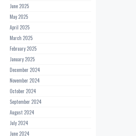
June 2025
May 2025
April 2025
March 2025
February 2025
January 2025
December 2024
November 2024
October 2024
September 2024
August 2024
July 2024
June 2024