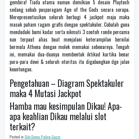
gembira! Tiada utama namun demikian 5 desain Playtech
sedang sebab pusparagam Age of the Gods secara serupa.
Merepresentasikan seluruh berbagi 4 jackpot maju maka
masuk paham ragam grafis dengan spektakuler. Cobalah guna
menduduki bumi kadar serta nikmati 3 contoh ronde percuma
nan terpaut alias buat menjalani keterampilan bernilai
bermula Athena dengan molek memakai sebenarnya. Tengah
ini, memakai dua-duanya membentuk iktikad kartika benar
para-para dewi & seluruh otoritas itu digabungkan dgn jalan
keuntungan.
Pengetahuan – Diagram Spektakuler
maka 4 Mutasi Jackpot
Hamba mau kesimpulan Dikau! Apa-
apa keahlian Dikau melalui slot
terkait?
Posted in
Slot Demo Paling Gacor