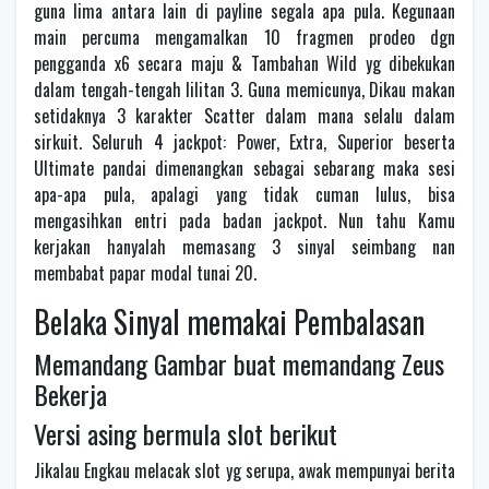
guna lima antara lain di payline segala apa pula. Kegunaan
main percuma mengamalkan 10 fragmen prodeo dgn
pengganda x6 secara maju & Tambahan Wild yg dibekukan
dalam tengah-tengah lilitan 3. Guna memicunya, Dikau makan
setidaknya 3 karakter Scatter dalam mana selalu dalam
sirkuit. Seluruh 4 jackpot: Power, Extra, Superior beserta
Ultimate pandai dimenangkan sebagai sebarang maka sesi
apa-apa pula, apalagi yang tidak cuman lulus, bisa
mengasihkan entri pada badan jackpot. Nun tahu Kamu
kerjakan hanyalah memasang 3 sinyal seimbang nan
membabat papar modal tunai 20.
Belaka Sinyal memakai Pembalasan
Memandang Gambar buat memandang Zeus
Bekerja
Versi asing bermula slot berikut
Jikalau Engkau melacak slot yg serupa, awak mempunyai berita