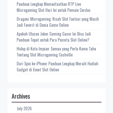
Panduan Lengkap Memanfaatkan RTP Live
Microgaming Slot Hari Ini untuk Pemain Cerdas
Dragonz Microgaming: Kisah Slot Fantasi yang Masih
Jadi Favorit di Dunia Game Online
Apakah Ulasan Joker Gaming Gacor Ini Bisa Jadi
Panduan Tepat untuk Para Pecinta Slot Online?
Hidup di Kota Impian: Semua yang Perlu Kamu Tahu
Tentang Slot Microgaming Cashville
Dari Spin ke iPhone: Panduan Lengkap Meraih Hadiah
Gadget di Event Slot Online
Archives
July 2026