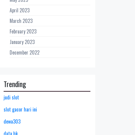
April 2023
March 2023
February 2023
January 2023
December 2022
Trending
judi slot
slot gacor hari ini
dewa303
data hk