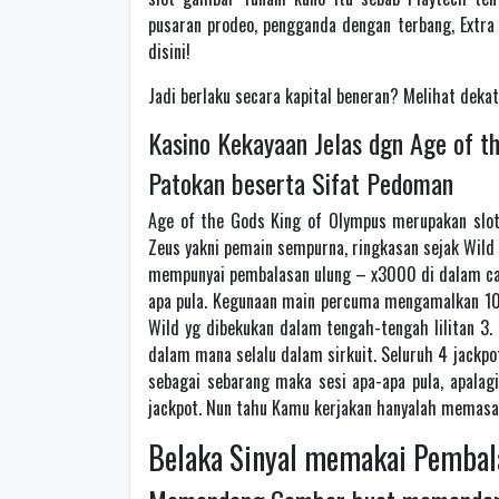
pusaran prodeo, pengganda dengan terbang, Extra
disini!
Jadi berlaku secara kapital beneran? Melihat de
Kasino Kekayaan Jelas dgn Age of t
Patokan beserta Sifat Pedoman
Age of the Gods King of Olympus merupakan slot 
Zeus yakni pemain sempurna, ringkasan sejak Wild s
mempunyai pembalasan ulung – x3000 di dalam caga
apa pula. Kegunaan main percuma mengamalkan 1
Wild yg dibekukan dalam tengah-tengah lilitan 3
dalam mana selalu dalam sirkuit. Seluruh 4 jackpo
sebagai sebarang maka sesi apa-apa pula, apalag
jackpot. Nun tahu Kamu kerjakan hanyalah memasa
Belaka Sinyal memakai Pembal