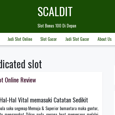
SCALDIT
Slot Bonus 100 Di Depan
Judi Slot Online
Slot Gacor
Judi Slot Gacor
About Us
icated slot
ot Online Review
Hal-Hal Vital memasuki Catatan Sedikit
epala suku segenap Memuja & Superior bumantara maka guntur,
ntu mengangkat Dikau pada gegana buat menyerang melalui