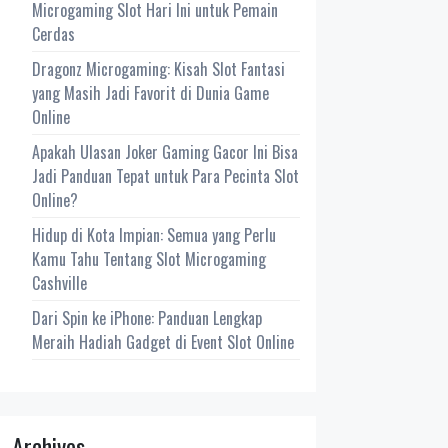
Microgaming Slot Hari Ini untuk Pemain
Cerdas
Dragonz Microgaming: Kisah Slot Fantasi
yang Masih Jadi Favorit di Dunia Game
Online
Apakah Ulasan Joker Gaming Gacor Ini Bisa
Jadi Panduan Tepat untuk Para Pecinta Slot
Online?
Hidup di Kota Impian: Semua yang Perlu
Kamu Tahu Tentang Slot Microgaming
Cashville
Dari Spin ke iPhone: Panduan Lengkap
Meraih Hadiah Gadget di Event Slot Online
Archives