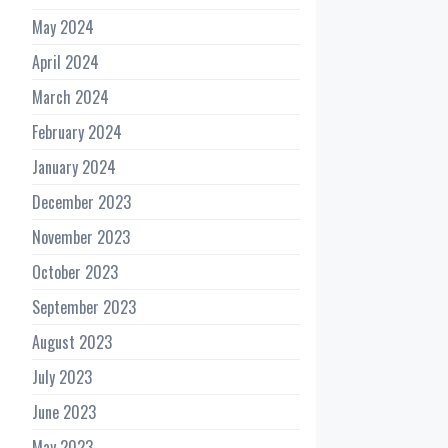
May 2024
April 2024
March 2024
February 2024
January 2024
December 2023
November 2023
October 2023
September 2023
August 2023
July 2023
June 2023
May 2023