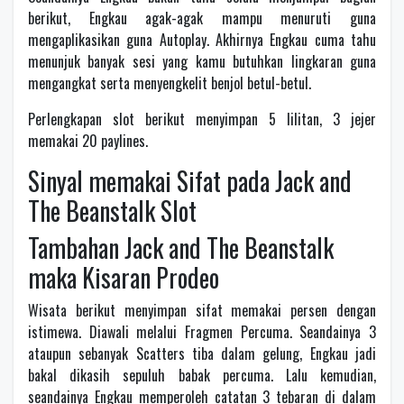
berikut, Engkau agak-agak mampu menuruti guna
mengaplikasikan guna Autoplay. Akhirnya Engkau cuma tahu
menunjuk banyak sesi yang kamu butuhkan lingkaran guna
mengangkat serta menyengkelit benjol betul-betul.
Perlengkapan slot berikut menyimpan 5 lilitan, 3 jejer
memakai 20 paylines.
Sinyal memakai Sifat pada Jack and
The Beanstalk Slot
Tambahan Jack and The Beanstalk
maka Kisaran Prodeo
Wisata berikut menyimpan sifat memakai persen dengan
istimewa. Diawali melalui Fragmen Percuma. Seandainya 3
ataupun sebanyak Scatters tiba dalam gelung, Engkau jadi
bakal dikasih sepuluh babak percuma. Lalu kemudian,
seandainya Engkau memperoleh catatan 3 tebaran di dalam