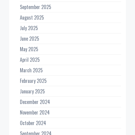
September 2025
August 2025
July 2025
June 2025
May 2025
April 2025
March 2025
February 2025
January 2025
December 2024
November 2024
October 2024
September 2024