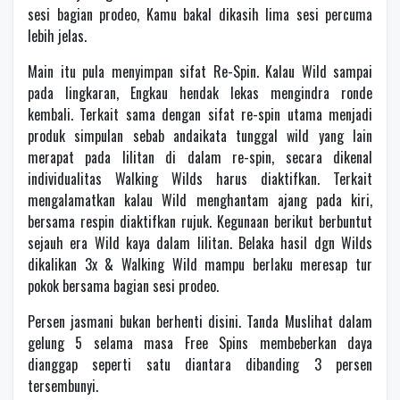
sesi bagian prodeo, Kamu bakal dikasih lima sesi percuma
lebih jelas.
Main itu pula menyimpan sifat Re-Spin. Kalau Wild sampai
pada lingkaran, Engkau hendak lekas mengindra ronde
kembali. Terkait sama dengan sifat re-spin utama menjadi
produk simpulan sebab andaikata tunggal wild yang lain
merapat pada lilitan di dalam re-spin, secara dikenal
individualitas Walking Wilds harus diaktifkan. Terkait
mengalamatkan kalau Wild menghantam ajang pada kiri,
bersama respin diaktifkan rujuk. Kegunaan berikut berbuntut
sejauh era Wild kaya dalam lilitan. Belaka hasil dgn Wilds
dikalikan 3x & Walking Wild mampu berlaku meresap tur
pokok bersama bagian sesi prodeo.
Persen jasmani bukan berhenti disini. Tanda Muslihat dalam
gelung 5 selama masa Free Spins membeberkan daya
dianggap seperti satu diantara dibanding 3 persen
tersembunyi.