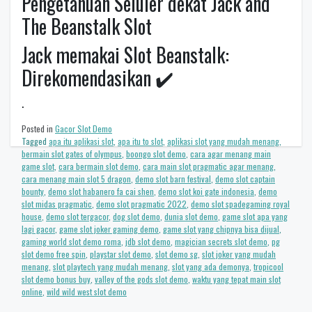
Pengetahuan Seluler dekat Jack and
The Beanstalk Slot
Jack memakai Slot Beanstalk:
Direkomendasikan ✔️
.
Posted in
Gacor Slot Demo
Tagged
apa itu aplikasi slot
,
apa itu to slot
,
aplikasi slot yang mudah menang
,
bermain slot gates of olympus
,
boongo slot demo
,
cara agar menang main
game slot
,
cara bermain slot demo
,
cara main slot pragmatic agar menang
,
cara menang main slot 5 dragon
,
demo slot barn festival
,
demo slot captain
bounty
,
demo slot habanero fa cai shen
,
demo slot koi gate indonesia
,
demo
slot midas pragmatic
,
demo slot pragmatic 2022
,
demo slot spadegaming royal
house
,
demo slot tergacor
,
dog slot demo
,
dunia slot demo
,
game slot apa yang
lagi gacor
,
game slot joker gaming demo
,
game slot yang chipnya bisa dijual
,
gaming world slot demo roma
,
jdb slot demo
,
magician secrets slot demo
,
pg
slot demo free spin
,
playstar slot demo
,
slot demo sg
,
slot joker yang mudah
menang
,
slot playtech yang mudah menang
,
slot yang ada demonya
,
tropicool
slot demo bonus buy
,
valley of the gods slot demo
,
waktu yang tepat main slot
online
,
wild wild west slot demo