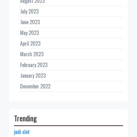
August 2023
July 2023
June 2023
May 2023
April 2023
March 2023
February 2023
January 2023
December 2022
Trending
judi slot