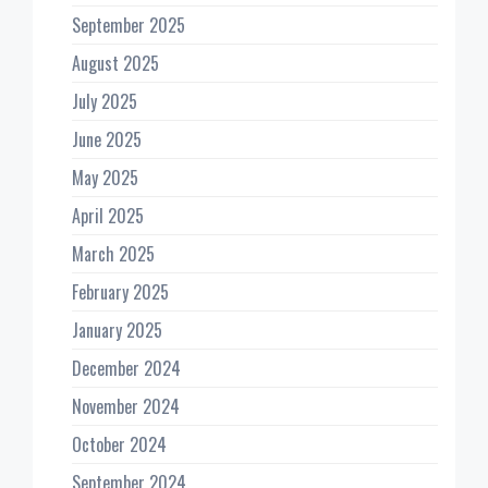
September 2025
August 2025
July 2025
June 2025
May 2025
April 2025
March 2025
February 2025
January 2025
December 2024
November 2024
October 2024
September 2024