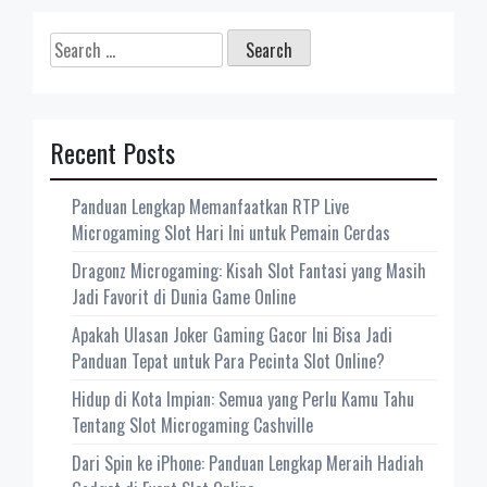
Search
for:
Recent Posts
Panduan Lengkap Memanfaatkan RTP Live
Microgaming Slot Hari Ini untuk Pemain Cerdas
Dragonz Microgaming: Kisah Slot Fantasi yang Masih
Jadi Favorit di Dunia Game Online
Apakah Ulasan Joker Gaming Gacor Ini Bisa Jadi
Panduan Tepat untuk Para Pecinta Slot Online?
Hidup di Kota Impian: Semua yang Perlu Kamu Tahu
Tentang Slot Microgaming Cashville
Dari Spin ke iPhone: Panduan Lengkap Meraih Hadiah