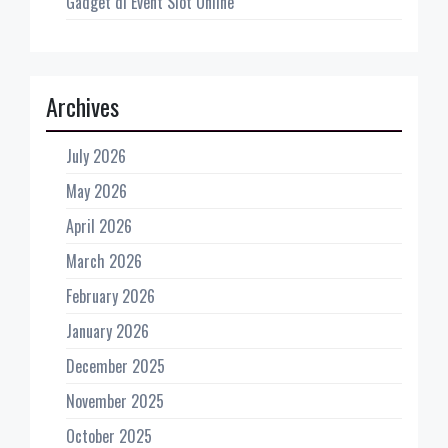
Gadget di Event Slot Online
Archives
July 2026
May 2026
April 2026
March 2026
February 2026
January 2026
December 2025
November 2025
October 2025