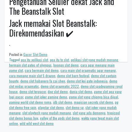
Pengetahuan Seluler dekat Jack and
The Beanstalk Slot
Jack memakai Slot Beanstalk:
Direkomendasikan ✔️
.
Posted in
Gacor Slot Demo
Tagged
apa itu aplikasi slot
,
apa itu to slot
,
aplikasi slot yang mudah menang
,
bermain slot gates of olympus
,
boongo slot demo
,
cara agar menang main
game slot
,
cara bermain slot demo
,
cara main slot pragmatic agar menang
,
cara menang main slot 5 dragon
,
demo slot barn festival
,
demo slot captain
bounty
,
demo slot habanero fa cai shen
,
demo slot koi gate indonesia
,
demo
slot midas pragmatic
,
demo slot pragmatic 2022
,
demo slot spadegaming royal
house
,
demo slot tergacor
,
dog slot demo
,
dunia slot demo
,
game slot apa yang
lagi gacor
,
game slot joker gaming demo
,
game slot yang chipnya bisa dijual
,
gaming world slot demo roma
,
jdb slot demo
,
magician secrets slot demo
,
pg
slot demo free spin
,
playstar slot demo
,
slot demo sg
,
slot joker yang mudah
menang
,
slot playtech yang mudah menang
,
slot yang ada demonya
,
tropicool
slot demo bonus buy
,
valley of the gods slot demo
,
waktu yang tepat main slot
online
,
wild wild west slot demo