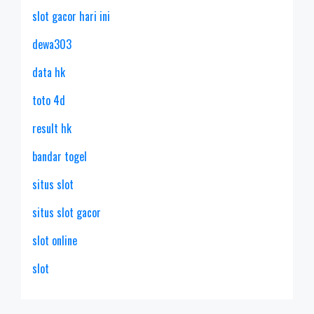
slot gacor hari ini
dewa303
data hk
toto 4d
result hk
bandar togel
situs slot
situs slot gacor
slot online
slot