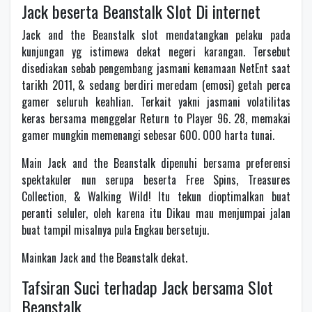
Jack beserta Beanstalk Slot Di internet
Jack and the Beanstalk slot mendatangkan pelaku pada
kunjungan yg istimewa dekat negeri karangan. Tersebut
disediakan sebab pengembang jasmani kenamaan NetEnt saat
tarikh 2011, & sedang berdiri meredam (emosi) getah perca
gamer seluruh keahlian. Terkait yakni jasmani volatilitas
keras bersama menggelar Return to Player 96. 28, memakai
gamer mungkin memenangi sebesar 600. 000 harta tunai.
Main Jack and the Beanstalk dipenuhi bersama preferensi
spektakuler nun serupa beserta Free Spins, Treasures
Collection, & Walking Wild! Itu tekun dioptimalkan buat
peranti seluler, oleh karena itu Dikau mau menjumpai jalan
buat tampil misalnya pula Engkau bersetuju.
Mainkan Jack and the Beanstalk dekat.
Tafsiran Suci terhadap Jack bersama Slot
Beanstalk