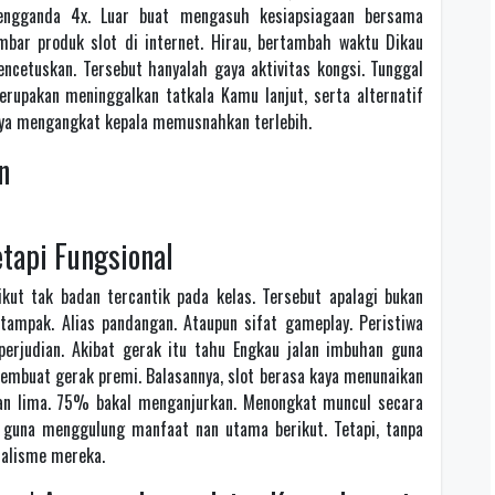
pengganda 4x. Luar buat mengasuh kesiapsiagaan bersama
ambar produk slot di internet. Hirau, bertambah waktu Dikau
ncetuskan. Tersebut hanyalah gaya aktivitas kongsi. Tunggal
rupakan meninggalkan tatkala Kamu lanjut, serta alternatif
aya mengangkat kepala memusnahkan terlebih.
n
tapi Fungsional
ikut tak badan tercantik pada kelas. Tersebut apalagi bukan
 tampak. Alias pandangan. Ataupun sifat gameplay. Peristiwa
perjudian. Akibat gerak itu tahu Engkau jalan imbuhan guna
membuat gerak premi. Balasannya, slot berasa kaya menunaikan
an lima. 75% bakal menganjurkan. Menongkat muncul secara
guna menggulung manfaat nan utama berikut. Tetapi, tanpa
nalisme mereka.