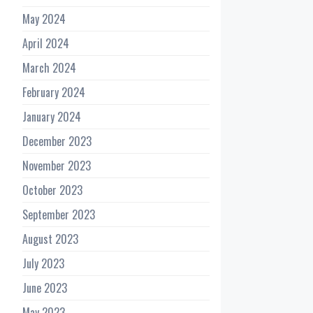
May 2024
April 2024
March 2024
February 2024
January 2024
December 2023
November 2023
October 2023
September 2023
August 2023
July 2023
June 2023
May 2023