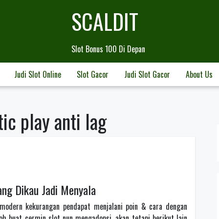
SCALDIT
Slot Bonus 100 Di Depan
Judi Slot Online
Slot Gacor
Judi Slot Gacor
About Us
c play anti lag
ng Dikau Jadi Menyala
 modern kekurangan pendapat menjalani poin & cara dengan
h buat cermin slot nun mengadopsi, akan tetapi berikut lain