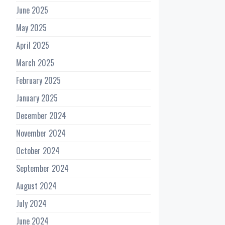
June 2025
May 2025
April 2025
March 2025
February 2025
January 2025
December 2024
November 2024
October 2024
September 2024
August 2024
July 2024
June 2024