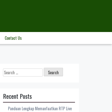
Contact Us
Search
for:
Recent Posts
Panduan Lengkap Memanfaatkan RTP Live