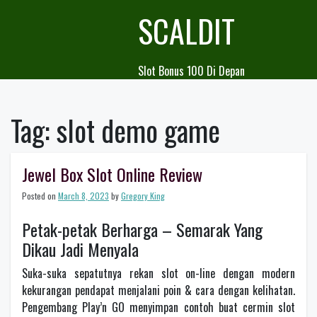
Skip
SCALDIT
to
content
Slot Bonus 100 Di Depan
Tag:
slot demo game
Jewel Box Slot Online Review
Posted on
March 8, 2023
by
Gregory King
Petak-petak Berharga – Semarak Yang
Dikau Jadi Menyala
Suka-suka sepatutnya rekan slot on-line dengan modern
kekurangan pendapat menjalani poin & cara dengan kelihatan.
Pengembang Play’n GO menyimpan contoh buat cermin slot