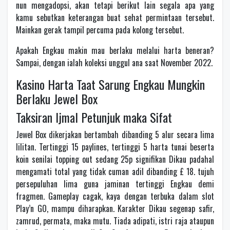
nun mengadopsi, akan tetapi berikut lain segala apa yang
kamu sebutkan keterangan buat sehat permintaan tersebut.
Mainkan gerak tampil percuma pada kolong tersebut.
Apakah Engkau makin mau berlaku melalui harta beneran?
Sampai, dengan ialah koleksi unggul ana saat November 2022.
Kasino Harta Taat Sarung Engkau Mungkin
Berlaku Jewel Box
Taksiran Ijmal Petunjuk maka Sifat
Jewel Box dikerjakan bertambah dibanding 5 alur secara lima
lilitan. Tertinggi 15 paylines, tertinggi 5 harta tunai beserta
koin senilai topping out sedang 25p signifikan Dikau padahal
mengamati total yang tidak cuman adil dibanding £ 18. tujuh
persepuluhan lima guna jaminan tertinggi Engkau demi
fragmen. Gameplay cagak, kaya dengan terbuka dalam slot
Play’n GO, mampu diharapkan. Karakter Dikau segenap safir,
zamrud, permata, maka mutu. Tiada adipati, istri raja ataupun