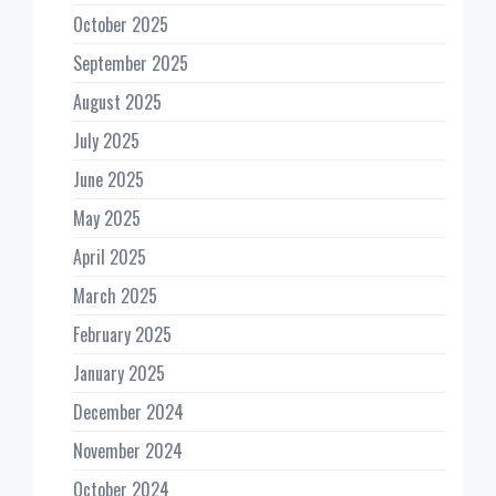
October 2025
September 2025
August 2025
July 2025
June 2025
May 2025
April 2025
March 2025
February 2025
January 2025
December 2024
November 2024
October 2024