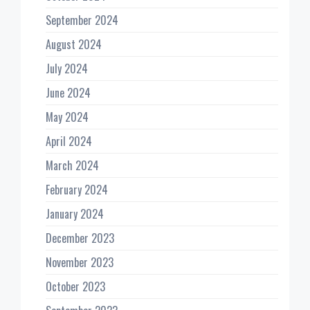
September 2024
August 2024
July 2024
June 2024
May 2024
April 2024
March 2024
February 2024
January 2024
December 2023
November 2023
October 2023