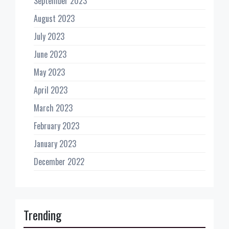
September 2023
August 2023
July 2023
June 2023
May 2023
April 2023
March 2023
February 2023
January 2023
December 2022
Trending