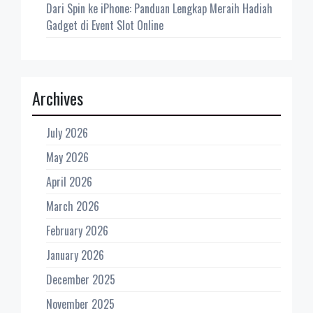
Dari Spin ke iPhone: Panduan Lengkap Meraih Hadiah
Gadget di Event Slot Online
Archives
July 2026
May 2026
April 2026
March 2026
February 2026
January 2026
December 2025
November 2025