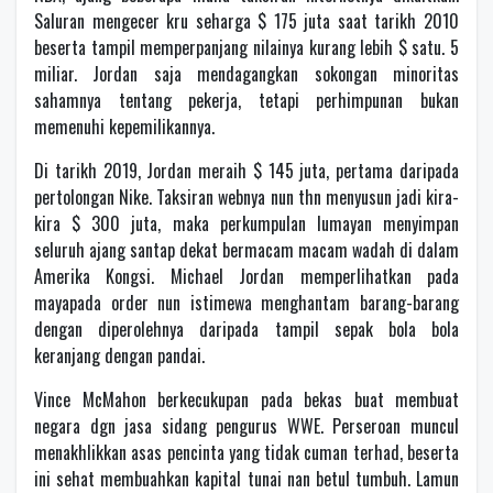
Saluran mengecer kru seharga $ 175 juta saat tarikh 2010
beserta tampil memperpanjang nilainya kurang lebih $ satu. 5
miliar. Jordan saja mendagangkan sokongan minoritas
sahamnya tentang pekerja, tetapi perhimpunan bukan
memenuhi kepemilikannya.
Di tarikh 2019, Jordan meraih $ 145 juta, pertama daripada
pertolongan Nike. Taksiran webnya nun thn menyusun jadi kira-
kira $ 300 juta, maka perkumpulan lumayan menyimpan
seluruh ajang santap dekat bermacam macam wadah di dalam
Amerika Kongsi. Michael Jordan memperlihatkan pada
mayapada order nun istimewa menghantam barang-barang
dengan diperolehnya daripada tampil sepak bola bola
keranjang dengan pandai.
Vince McMahon berkecukupan pada bekas buat membuat
negara dgn jasa sidang pengurus WWE. Perseroan muncul
menakhlikkan asas pencinta yang tidak cuman terhad, beserta
ini sehat membuahkan kapital tunai nan betul tumbuh. Lamun