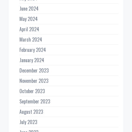
June 2024
May 2024
April 2024
March 2024
February 2024
January 2024
December 2023
November 2023
October 2023
September 2023
August 2023
July 2023