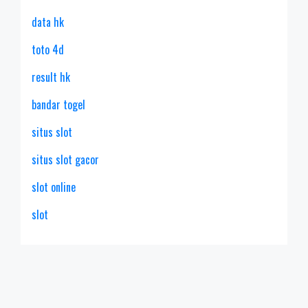
data hk
toto 4d
result hk
bandar togel
situs slot
situs slot gacor
slot online
slot