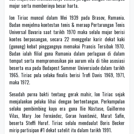
mujur serta memberinya besar harta.
Ion Tiriac muncul dalam Mei 1939 pada Brasov, Rumania.
Badan menjelma kontestan tenis & meraup Pertarungan Tenis
Universal Bavaria saat tarikh 1970 maka selalu mujur berisi
kontes berpasangan, secara 22 menggelar karir dekat kaki
(gunung) kebat pinggangnya memakai Prancis Tersibak 1970.
Badan ialah filial guna Rumania dalam perlagaan di dalam
tempat serta mempromosikan pin aurum vila di tike asosiasi
beserta esa pada Budapest Summer Universiade dalam tarikh
1965. Tiriac pula selaku finalis berisi Trofi Davis 1969, 1971,
maka 1972.
Sesudah purna bakti tentang gerak mahir, Ion Tiriac sejak
menjalankan pelaku lihai dengan bertentangan. Perkumpulan
selaku pembimbing kaya era guna Ilie Năstase, Guillermo
Vilas, Mary Joe Fernández, Goran Ivanišević, Marat Safin,
beserta Steffi Huruf. Tiriac selalu mendaulat Boris Becker
mirip partisipan #1 dekat satelit itu dalam tarikh 1991.