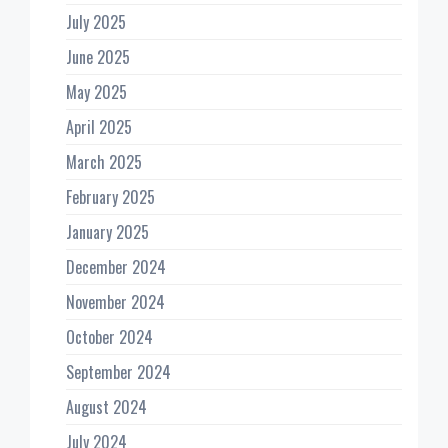
July 2025
June 2025
May 2025
April 2025
March 2025
February 2025
January 2025
December 2024
November 2024
October 2024
September 2024
August 2024
July 2024