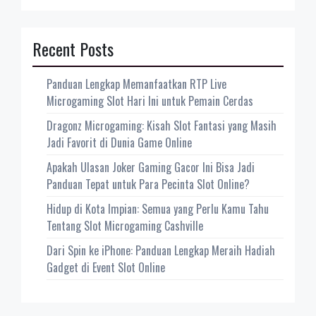
Recent Posts
Panduan Lengkap Memanfaatkan RTP Live
Microgaming Slot Hari Ini untuk Pemain Cerdas
Dragonz Microgaming: Kisah Slot Fantasi yang Masih
Jadi Favorit di Dunia Game Online
Apakah Ulasan Joker Gaming Gacor Ini Bisa Jadi
Panduan Tepat untuk Para Pecinta Slot Online?
Hidup di Kota Impian: Semua yang Perlu Kamu Tahu
Tentang Slot Microgaming Cashville
Dari Spin ke iPhone: Panduan Lengkap Meraih Hadiah
Gadget di Event Slot Online