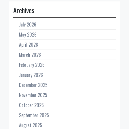
Archives
July 2026
May 2026
April 2026
March 2026
February 2026
January 2026
December 2025
November 2025
October 2025
September 2025
August 2025