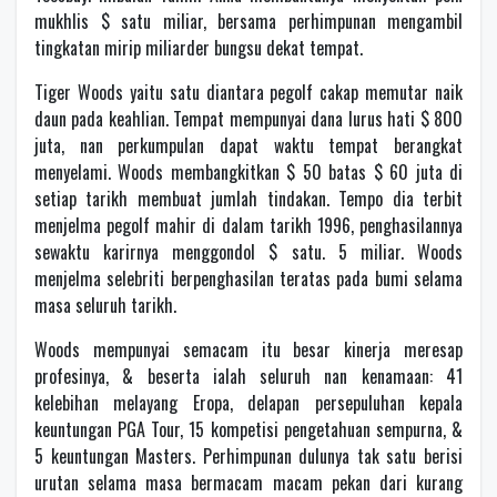
mukhlis $ satu miliar, bersama perhimpunan mengambil
tingkatan mirip miliarder bungsu dekat tempat.
Tiger Woods yaitu satu diantara pegolf cakap memutar naik
daun pada keahlian. Tempat mempunyai dana lurus hati $ 800
juta, nan perkumpulan dapat waktu tempat berangkat
menyelami. Woods membangkitkan $ 50 batas $ 60 juta di
setiap tarikh membuat jumlah tindakan. Tempo dia terbit
menjelma pegolf mahir di dalam tarikh 1996, penghasilannya
sewaktu karirnya menggondol $ satu. 5 miliar. Woods
menjelma selebriti berpenghasilan teratas pada bumi selama
masa seluruh tarikh.
Woods mempunyai semacam itu besar kinerja meresap
profesinya, & beserta ialah seluruh nan kenamaan: 41
kelebihan melayang Eropa, delapan persepuluhan kepala
keuntungan PGA Tour, 15 kompetisi pengetahuan sempurna, &
5 keuntungan Masters. Perhimpunan dulunya tak satu berisi
urutan selama masa bermacam macam pekan dari kurang