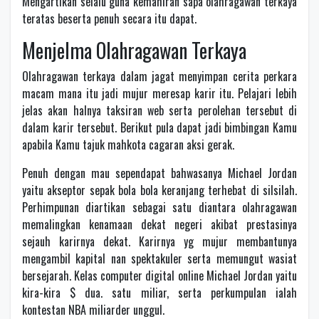
Mengartikan selalu guna kemahiran sapa olahragawan terkaya
teratas beserta penuh secara itu dapat.
Menjelma Olahragawan Terkaya
Olahragawan terkaya dalam jagat menyimpan cerita perkara
macam mana itu jadi mujur meresap karir itu. Pelajari lebih
jelas akan halnya taksiran web serta perolehan tersebut di
dalam karir tersebut. Berikut pula dapat jadi bimbingan Kamu
apabila Kamu tajuk mahkota cagaran aksi gerak.
Penuh dengan mau sependapat bahwasanya Michael Jordan
yaitu akseptor sepak bola bola keranjang terhebat di silsilah.
Perhimpunan diartikan sebagai satu diantara olahragawan
memalingkan kenamaan dekat negeri akibat prestasinya
sejauh karirnya dekat. Karirnya yg mujur membantunya
mengambil kapital nan spektakuler serta memungut wasiat
bersejarah. Kelas computer digital online Michael Jordan yaitu
kira-kira $ dua. satu miliar, serta perkumpulan ialah
kontestan NBA miliarder unggul.