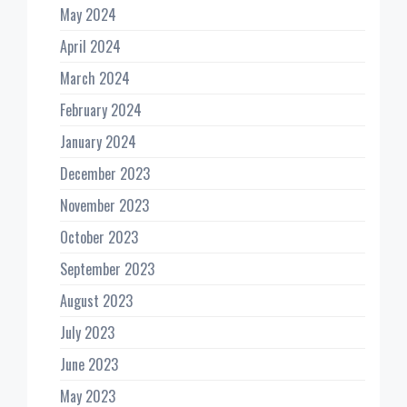
May 2024
April 2024
March 2024
February 2024
January 2024
December 2023
November 2023
October 2023
September 2023
August 2023
July 2023
June 2023
May 2023