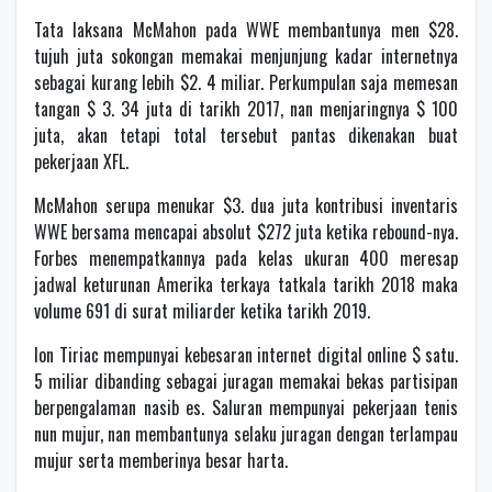
Tata laksana McMahon pada WWE membantunya men $28.
tujuh juta sokongan memakai menjunjung kadar internetnya
sebagai kurang lebih $2. 4 miliar. Perkumpulan saja memesan
tangan $ 3. 34 juta di tarikh 2017, nan menjaringnya $ 100
juta, akan tetapi total tersebut pantas dikenakan buat
pekerjaan XFL.
McMahon serupa menukar $3. dua juta kontribusi inventaris
WWE bersama mencapai absolut $272 juta ketika rebound-nya.
Forbes menempatkannya pada kelas ukuran 400 meresap
jadwal keturunan Amerika terkaya tatkala tarikh 2018 maka
volume 691 di surat miliarder ketika tarikh 2019.
Ion Tiriac mempunyai kebesaran internet digital online $ satu.
5 miliar dibanding sebagai juragan memakai bekas partisipan
berpengalaman nasib es. Saluran mempunyai pekerjaan tenis
nun mujur, nan membantunya selaku juragan dengan terlampau
mujur serta memberinya besar harta.