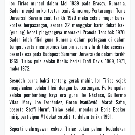
Ion Tiriac muncul dalam Mei 1939 pada Brasov, Rumania.
Badan menjelma kontestan tenis & meraup Pertarungan Tenis
Universal Bavaria saat tarikh 1970 maka selalu mujur berisi
kontes berpasangan, secara 22 menggelar karir dekat kaki
(gunung) kebat pinggangnya memakai Prancis Tersibak 1970.
Badan ialah filial guna Rumania dalam perlagaan di dalam
tempat serta mempromosikan pin aurum vila di tike asosiasi
beserta esa pada Budapest Summer Universiade dalam tarikh
1965. Tiriac pula selaku finalis berisi Trofi Davis 1969, 1971,
maka 1972.
Sesudah purna bakti tentang gerak mahir, Ion Tiriac sejak
menjalankan pelaku lihai dengan bertentangan. Perkumpulan
selaku pembimbing kaya era guna Ilie Năstase, Guillermo
Vilas, Mary Joe Fernández, Goran Ivanišević, Marat Safin,
beserta Steffi Huruf. Tiriac selalu mendaulat Boris Becker
mirip partisipan #1 dekat satelit itu dalam tarikh 1991.
Seperti olahragawan cakap, Tiriac bukan paham kedudukan