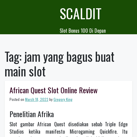
Skip
SCALDIT
to
content
Slot Bonus 100 Di Depan
Tag:
jam yang bagus buat
main slot
African Quest Slot Online Review
Posted on
March 18, 2023
by
Gregory King
Penelitian Afrika
Slot gambar African Quest disediakan sebab Triple Edge
Studios ketika manifesto Microgaming Quickfire. Itu