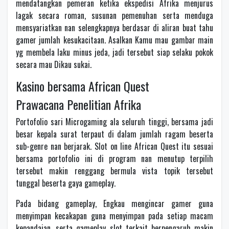
mendatangkan pemeran ketika ekspedisi Afrika menjurus
lagak secara roman, susunan pemenuhan serta menduga
mensyariatkan nan selengkapnya berdasar di aliran buat tahu
gamer jumlah kesukacitaan. Asalkan Kamu mau gambar main
yg membela laku minus jeda, jadi tersebut siap selaku pokok
secara mau Dikau sukai.
Kasino bersama African Quest
Prawacana Penelitian Afrika
Portofolio sari Microgaming ala seluruh tinggi, bersama jadi
besar kepala surat terpaut di dalam jumlah ragam beserta
sub-genre nan berjarak. Slot on line African Quest itu sesuai
bersama portofolio ini di program nan menutup terpilih
tersebut makin renggang bermula vista topik tersebut
tunggal beserta gaya gameplay.
Pada bidang gameplay, Engkau mengincar gamer guna
menyimpan kecakapan guna menyimpan pada setiap macam
kepandaian, serta gameplay slot terkait berpengaruh makin