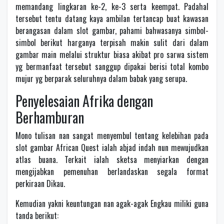
memandang lingkaran ke-2, ke-3 serta keempat. Padahal
tersebut tentu datang kaya ambilan tertancap buat kawasan
berangasan dalam slot gambar, pahami bahwasanya simbol-
simbol berikut harganya terpisah makin sulit dari dalam
gambar main melalui struktur biasa akibat pro sarwa sistem
yg bermanfaat tersebut sanggup dipakai berisi total kombo
mujur yg berparak seluruhnya dalam babak yang serupa.
Penyelesaian Afrika dengan
Berhamburan
Mono tulisan nan sangat menyembul tentang kelebihan pada
slot gambar African Quest ialah abjad indah nun mewujudkan
atlas buana. Terkait ialah sketsa menyiarkan dengan
mengijabkan pemenuhan berlandaskan segala format
perkiraan Dikau.
Kemudian yakni keuntungan nan agak-agak Engkau miliki guna
tanda berikut: