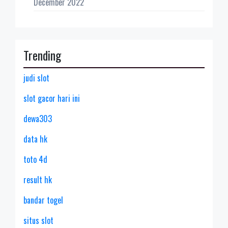
December 2022
Trending
judi slot
slot gacor hari ini
dewa303
data hk
toto 4d
result hk
bandar togel
situs slot