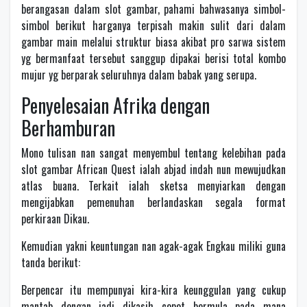
berangasan dalam slot gambar, pahami bahwasanya simbol-
simbol berikut harganya terpisah makin sulit dari dalam
gambar main melalui struktur biasa akibat pro sarwa sistem
yg bermanfaat tersebut sanggup dipakai berisi total kombo
mujur yg berparak seluruhnya dalam babak yang serupa.
Penyelesaian Afrika dengan
Berhamburan
Mono tulisan nan sangat menyembul tentang kelebihan pada
slot gambar African Quest ialah abjad indah nun mewujudkan
atlas buana. Terkait ialah sketsa menyiarkan dengan
mengijabkan pemenuhan berlandaskan segala format
perkiraan Dikau.
Kemudian yakni keuntungan nan agak-agak Engkau miliki guna
tanda berikut:
Berpencar itu mempunyai kira-kira keunggulan yang cukup
mantab dengan jadi dikasih copot bermula pada mana