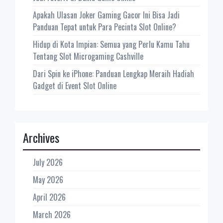
Apakah Ulasan Joker Gaming Gacor Ini Bisa Jadi
Panduan Tepat untuk Para Pecinta Slot Online?
Hidup di Kota Impian: Semua yang Perlu Kamu Tahu
Tentang Slot Microgaming Cashville
Dari Spin ke iPhone: Panduan Lengkap Meraih Hadiah
Gadget di Event Slot Online
Archives
July 2026
May 2026
April 2026
March 2026