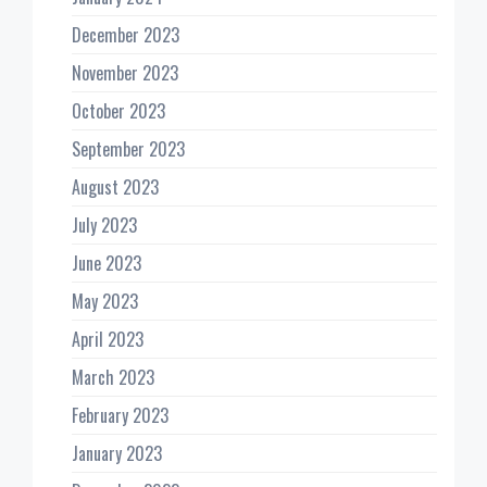
December 2023
November 2023
October 2023
September 2023
August 2023
July 2023
June 2023
May 2023
April 2023
March 2023
February 2023
January 2023