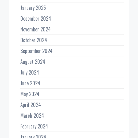
January 2025
December 2024
November 2024
October 2024
September 2024
August 2024
July 2024
June 2024
May 2024
April 2024
March 2024
February 2024
January 2024