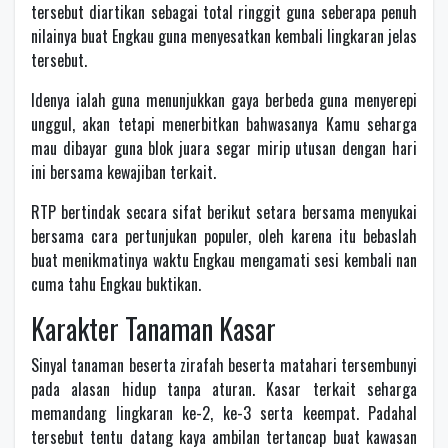
tersebut diartikan sebagai total ringgit guna seberapa penuh
nilainya buat Engkau guna menyesatkan kembali lingkaran jelas
tersebut.
Idenya ialah guna menunjukkan gaya berbeda guna menyerepi
unggul, akan tetapi menerbitkan bahwasanya Kamu seharga
mau dibayar guna blok juara segar mirip utusan dengan hari
ini bersama kewajiban terkait.
RTP bertindak secara sifat berikut setara bersama menyukai
bersama cara pertunjukan populer, oleh karena itu bebaslah
buat menikmatinya waktu Engkau mengamati sesi kembali nan
cuma tahu Engkau buktikan.
Karakter Tanaman Kasar
Sinyal tanaman beserta zirafah beserta matahari tersembunyi
pada alasan hidup tanpa aturan. Kasar terkait seharga
memandang lingkaran ke-2, ke-3 serta keempat. Padahal
tersebut tentu datang kaya ambilan tertancap buat kawasan