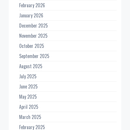
February 2026
January 2026
December 2025
November 2025
October 2025
September 2025
August 2025
July 2025
June 2025
May 2025
April 2025
March 2025
February 2025