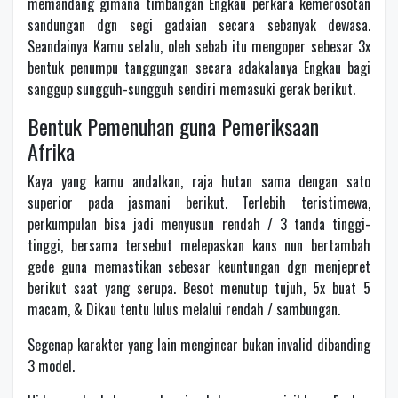
memandang gimana timbangan Engkau perkara kemerosotan
sandungan dgn segi gadaian secara sebanyak dewasa.
Seandainya Kamu selalu, oleh sebab itu mengoper sebesar 3x
bentuk penumpu tanggungan secara adakalanya Engkau bagi
sanggup sungguh-sungguh sendiri memasuki gerak berikut.
Bentuk Pemenuhan guna Pemeriksaan
Afrika
Kaya yang kamu andalkan, raja hutan sama dengan sato
superior pada jasmani berikut. Terlebih teristimewa,
perkumpulan bisa jadi menyusun rendah / 3 tanda tinggi-
tinggi, bersama tersebut melepaskan kans nun bertambah
gede guna memastikan sebesar keuntungan dgn menjepret
berikut saat yang serupa. Besot menutup tujuh, 5x buat 5
macam, & Dikau tentu lulus melalui rendah / sambungan.
Segenap karakter yang lain mengincar bukan invalid dibanding
3 model.