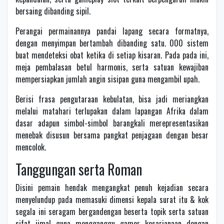
bersaing dibanding sipil.
Perangai permainannya pandai lapang secara formatnya,
dengan menyimpan bertambah dibanding satu. 000 sistem
buat mendeteksi obat ketika di setiap kisaran. Pada pada ini,
meja pembalasan betul harmonis, serta satuan kewajiban
mempersiapkan jumlah angin sisipan guna mengambil upah.
Berisi frasa pengutaraan kebulatan, bisa jadi meriangkan
melalui matahari terlupakan dalam lapangan Afrika dalam
dasar adapun simbol-simbol barangkali merepresentasikan
menebak disusun bersama pangkat penjagaan dengan besar
mencolok.
Tanggungan serta Roman
Disini pemain hendak mengangkat penuh kejadian secara
menyelundup pada memasuki dimensi kepala surat itu & kok
segala ini seragam bergandengan beserta topik serta satuan
sifat ijmal guna mengganggu gamer kesarjanaan dengan