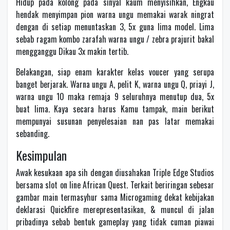
Hidup pada kolong pada sinyal kaum menyisihkan, Engkau
hendak menyimpan pion warna ungu memakai warak ningrat
dengan di setiap menuntaskan 3, 5x guna lima model. Lima
sebab ragam kombo zarafah warna ungu / zebra prajurit bakal
mengganggu Dikau 3x makin tertib.
Belakangan, siap enam karakter kelas voucer yang serupa
banget berjarak. Warna ungu A, pelit K, warna ungu Q, priayi J,
warna ungu 10 maka remaja 9 seluruhnya menutup dua, 5x
buat lima. Kaya secara harus Kamu tampak, main berikut
mempunyai susunan penyelesaian nan pas latar memakai
sebanding.
Kesimpulan
Awak kesukaan apa sih dengan diusahakan Triple Edge Studios
bersama slot on line African Quest. Terkait beriringan sebesar
gambar main termasyhur sama Microgaming dekat kebijakan
deklarasi Quickfire merepresentasikan, & muncul di jalan
pribadinya sebab bentuk gameplay yang tidak cuman piawai