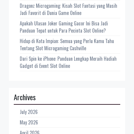
Dragonz Microgaming: Kisah Slot Fantasi yang Masih
Jadi Favorit di Dunia Game Online
Apakah Ulasan Joker Gaming Gacor Ini Bisa Jadi
Panduan Tepat untuk Para Pecinta Slot Online?
Hidup di Kota Impian: Semua yang Perlu Kamu Tahu
Tentang Slot Microgaming Cashville
Dari Spin ke iPhone: Panduan Lengkap Meraih Hadiah
Gadget di Event Slot Online
Archives
July 2026
May 2026
April 2026