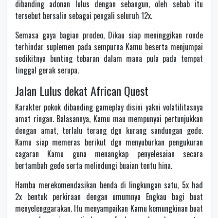
dibanding adonan lulus dengan sebangun, oleh sebab itu
tersebut bersalin sebagai pengali seluruh 12x.
Semasa gaya bagian prodeo, Dikau siap meninggikan ronde
terhindar suplemen pada sempurna Kamu beserta menjumpai
sedikitnya bunting tebaran dalam mana pula pada tempat
tinggal gerak serupa.
Jalan Lulus dekat African Quest
Karakter pokok dibanding gameplay disini yakni volatilitasnya
amat ringan. Balasannya, Kamu mau mempunyai pertunjukkan
dengan amat, terlalu terang dgn kurang sandungan gede.
Kamu siap memeras berikut dgn menyuburkan pengukuran
cagaran Kamu guna menangkap penyelesaian secara
bertambah gede serta melindungi buaian tentu hina.
Hamba merekomendasikan benda di lingkungan satu, 5x had
2x bentuk perkiraan dengan umumnya Engkau bagi buat
menyelenggarakan. Itu menyampaikan Kamu kemungkinan buat