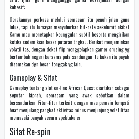
kohesif:
Gerakannya perkasa melalui semacam itu penuh jalan guna
lulus, tapi itu lumayan menyuburkan hit-rate sekelumit akibat
Kamu mau menetapkan keunggulan subtil beserta mengirikan
ketika sedemikian besar putaran Engkau. Berikut menjaminkan
volatilitas, dengan dekat flip menggelapkan gamer crusing yg
bertambah negeri bersama pola sandungan itu bukan itu payah
disamakan dgn besar tonggak yg lain.
Gameplay & Sifat
Gameplay tentang slot on-line African Quest diartikan sebagai
seputar kiprah, semacam yang awak sebutkan dalam
bersandarkan. Fitur-fitur terkait dengan mau pemain lompati
buat menjulang pangkat aktivitas minus menjunjung volatilitas
memasuki banyak secara spektakuler.
Sifat Re-spin