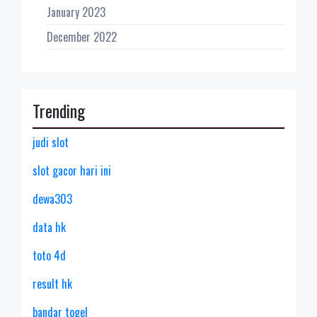
January 2023
December 2022
Trending
judi slot
slot gacor hari ini
dewa303
data hk
toto 4d
result hk
bandar togel