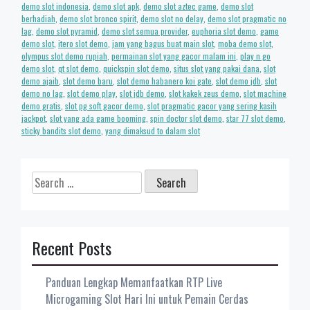
demo slot indonesia
,
demo slot apk
,
demo slot aztec game
,
demo slot
berhadiah
,
demo slot bronco spirit
,
demo slot no delay
,
demo slot pragmatic no
lag
,
demo slot pyramid
,
demo slot semua provider
,
euphoria slot demo
,
game
demo slot
,
itero slot demo
,
jam yang bagus buat main slot
,
moba demo slot
,
olympus slot demo rupiah
,
permainan slot yang gacor malam ini
,
play n go
demo slot
,
qt slot demo
,
quickspin slot demo
,
situs slot yang pakai dana
,
slot
demo ajaib
,
slot demo baru
,
slot demo habanero koi gate
,
slot demo jdb
,
slot
demo no lag
,
slot demo play
,
slot jdb demo
,
slot kakek zeus demo
,
slot machine
demo gratis
,
slot pg soft gacor demo
,
slot pragmatic gacor yang sering kasih
jackpot
,
slot yang ada game booming
,
spin doctor slot demo
,
star 77 slot demo
,
sticky bandits slot demo
,
yang dimaksud to dalam slot
Search
for:
Recent Posts
Panduan Lengkap Memanfaatkan RTP Live
Microgaming Slot Hari Ini untuk Pemain Cerdas