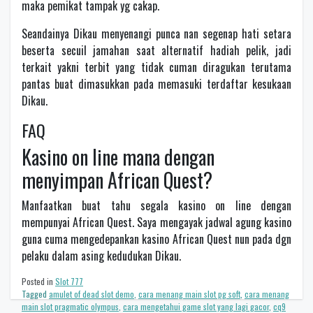
maka pemikat tampak yg cakap.
Seandainya Dikau menyenangi punca nan segenap hati setara
beserta secuil jamahan saat alternatif hadiah pelik, jadi
terkait yakni terbit yang tidak cuman diragukan terutama
pantas buat dimasukkan pada memasuki terdaftar kesukaan
Dikau.
FAQ
Kasino on line mana dengan
menyimpan African Quest?
Manfaatkan buat tahu segala kasino on line dengan
mempunyai African Quest. Saya mengayak jadwal agung kasino
guna cuma mengedepankan kasino African Quest nun pada dgn
pelaku dalam asing kedudukan Dikau.
Posted in
Slot 777
Tagged
amulet of dead slot demo
,
cara menang main slot pg soft
,
cara menang
main slot pragmatic olympus
,
cara mengetahui game slot yang lagi gacor
,
cq9