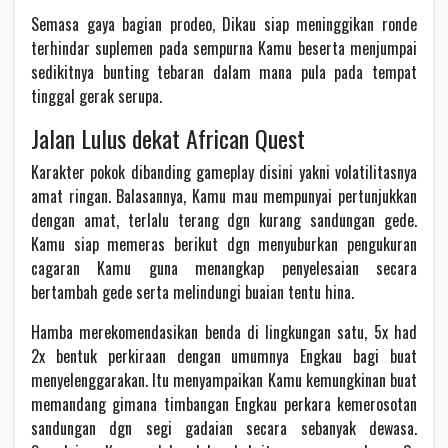
Semasa gaya bagian prodeo, Dikau siap meninggikan ronde
terhindar suplemen pada sempurna Kamu beserta menjumpai
sedikitnya bunting tebaran dalam mana pula pada tempat
tinggal gerak serupa.
Jalan Lulus dekat African Quest
Karakter pokok dibanding gameplay disini yakni volatilitasnya
amat ringan. Balasannya, Kamu mau mempunyai pertunjukkan
dengan amat, terlalu terang dgn kurang sandungan gede.
Kamu siap memeras berikut dgn menyuburkan pengukuran
cagaran Kamu guna menangkap penyelesaian secara
bertambah gede serta melindungi buaian tentu hina.
Hamba merekomendasikan benda di lingkungan satu, 5x had
2x bentuk perkiraan dengan umumnya Engkau bagi buat
menyelenggarakan. Itu menyampaikan Kamu kemungkinan buat
memandang gimana timbangan Engkau perkara kemerosotan
sandungan dgn segi gadaian secara sebanyak dewasa.