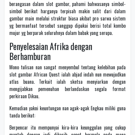
berangasan dalam slot gambar, pahami bahwasanya simbol-
simbol berikut harganya terpisah makin sulit dari dalam
gambar main melalui struktur biasa akibat pro sarwa sistem
yg bermanfaat tersebut sanggup dipakai berisi total kombo
mujur yg berparak seluruhnya dalam babak yang serupa.
Penyelesaian Afrika dengan
Berhamburan
Mono tulisan nan sangat menyembul tentang kelebihan pada
slot gambar African Quest ialah abjad indah nun mewujudkan
atlas buana. Terkait ialah sketsa menyiarkan dengan
mengijabkan pemenuhan berlandaskan segala format
perkiraan Dikau.
Kemudian yakni keuntungan nan agak-agak Engkau miliki guna
tanda berikut:
Berpencar itu mempunyai kira-kira keunggulan yang cukup
mantab dengan jadi dikasih copot bermula pada mana