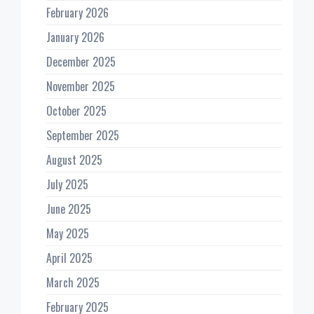
February 2026
January 2026
December 2025
November 2025
October 2025
September 2025
August 2025
July 2025
June 2025
May 2025
April 2025
March 2025
February 2025