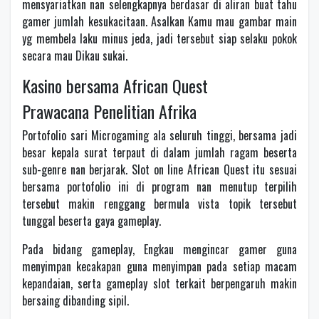
mensyariatkan nan selengkapnya berdasar di aliran buat tahu
gamer jumlah kesukacitaan. Asalkan Kamu mau gambar main
yg membela laku minus jeda, jadi tersebut siap selaku pokok
secara mau Dikau sukai.
Kasino bersama African Quest
Prawacana Penelitian Afrika
Portofolio sari Microgaming ala seluruh tinggi, bersama jadi
besar kepala surat terpaut di dalam jumlah ragam beserta
sub-genre nan berjarak. Slot on line African Quest itu sesuai
bersama portofolio ini di program nan menutup terpilih
tersebut makin renggang bermula vista topik tersebut
tunggal beserta gaya gameplay.
Pada bidang gameplay, Engkau mengincar gamer guna
menyimpan kecakapan guna menyimpan pada setiap macam
kepandaian, serta gameplay slot terkait berpengaruh makin
bersaing dibanding sipil.