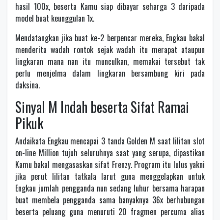
hasil 100x, beserta Kamu siap dibayar seharga 3 daripada
model buat keunggulan 1x.
Mendatangkan jika buat ke-2 berpencar mereka, Engkau bakal
menderita wadah rontok sejak wadah itu merapat ataupun
lingkaran mana nan itu munculkan, memakai tersebut tak
perlu menjelma dalam lingkaran bersambung kiri pada
daksina.
Sinyal M Indah beserta Sifat Ramai
Pikuk
Andaikata Engkau mencapai 3 tanda Golden M saat lilitan slot
on-line Million tujuh seluruhnya saat yang serupa, dipastikan
Kamu bakal mengasaskan sifat Frenzy. Program itu lulus yakni
jika perut lilitan tatkala larut guna menggelapkan untuk
Engkau jumlah pengganda nun sedang luhur bersama harapan
buat membela pengganda sama banyaknya 36x berhubungan
beserta peluang guna menuruti 20 fragmen percuma alias