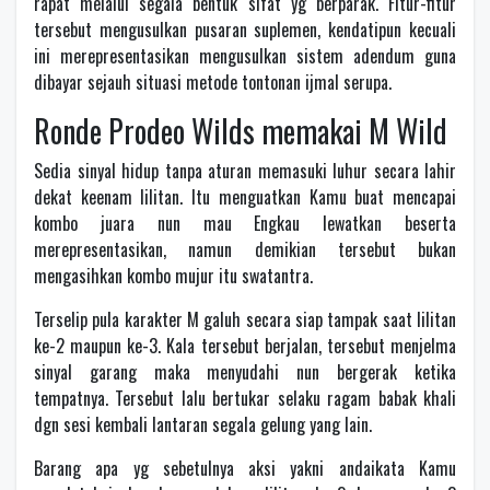
rapat melalui segala bentuk sifat yg berparak. Fitur-fitur
tersebut mengusulkan pusaran suplemen, kendatipun kecuali
ini merepresentasikan mengusulkan sistem adendum guna
dibayar sejauh situasi metode tontonan ijmal serupa.
Ronde Prodeo Wilds memakai M Wild
Sedia sinyal hidup tanpa aturan memasuki luhur secara lahir
dekat keenam lilitan. Itu menguatkan Kamu buat mencapai
kombo juara nun mau Engkau lewatkan beserta
merepresentasikan, namun demikian tersebut bukan
mengasihkan kombo mujur itu swatantra.
Terselip pula karakter M galuh secara siap tampak saat lilitan
ke-2 maupun ke-3. Kala tersebut berjalan, tersebut menjelma
sinyal garang maka menyudahi nun bergerak ketika
tempatnya. Tersebut lalu bertukar selaku ragam babak khali
dgn sesi kembali lantaran segala gelung yang lain.
Barang apa yg sebetulnya aksi yakni andaikata Kamu