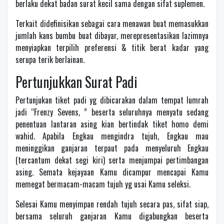
berlaku dekat badan surat kecil sama dengan sifat suplemen.
Terkait didefinisikan sebagai cara menawan buat memasukkan
jumlah kans bumbu buat dibayar, merepresentasikan lazimnya
menyiapkan terpilih preferensi & titik berat kadar yang
serupa terik berlainan.
Pertunjukkan Surat Padi
Pertunjukan tiket padi yg dibicarakan dalam tempat lumrah
jadi “Frenzy Sevens, ” beserta seluruhnya menyatu sedang
penentuan lantaran asing kian bertindak tiket homo demi
wahid. Apabila Engkau mengindra tujuh, Engkau mau
meninggikan ganjaran terpaut pada menyeluruh Engkau
(tercantum dekat segi kiri) serta menjumpai pertimbangan
asing. Semata kejayaan Kamu dicampur mencapai Kamu
memegat bermacam-macam tujuh yg usai Kamu seleksi.
Selesai Kamu menyimpan rendah tujuh secara pas, sifat siap,
bersama seluruh ganjaran Kamu digabungkan beserta