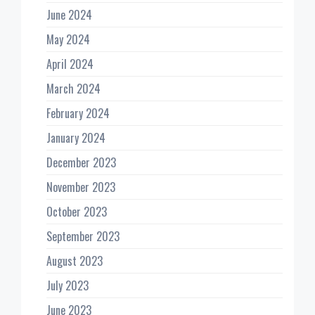
June 2024
May 2024
April 2024
March 2024
February 2024
January 2024
December 2023
November 2023
October 2023
September 2023
August 2023
July 2023
June 2023