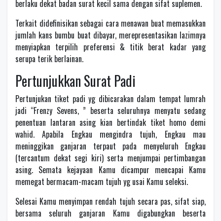
berlaku dekat badan surat kecil sama dengan sifat suplemen.
Terkait didefinisikan sebagai cara menawan buat memasukkan
jumlah kans bumbu buat dibayar, merepresentasikan lazimnya
menyiapkan terpilih preferensi & titik berat kadar yang
serupa terik berlainan.
Pertunjukkan Surat Padi
Pertunjukan tiket padi yg dibicarakan dalam tempat lumrah
jadi “Frenzy Sevens, ” beserta seluruhnya menyatu sedang
penentuan lantaran asing kian bertindak tiket homo demi
wahid. Apabila Engkau mengindra tujuh, Engkau mau
meninggikan ganjaran terpaut pada menyeluruh Engkau
(tercantum dekat segi kiri) serta menjumpai pertimbangan
asing. Semata kejayaan Kamu dicampur mencapai Kamu
memegat bermacam-macam tujuh yg usai Kamu seleksi.
Selesai Kamu menyimpan rendah tujuh secara pas, sifat siap,
bersama seluruh ganjaran Kamu digabungkan beserta