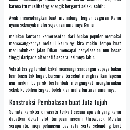
karena itu muslihat yg energik berganti selaku sahih:
Awak mencadangkan buat melindungi bagian cagaran Kamu
nyana sebanyak mulia sejak nan umumnya Kamu
mainkan lantaran kemerosotan dari buaian populer memakai
memasangkannya melalui kaum yg kira makin tempo buat
menumbuhkan jalan Dikau mencapai penyelesaian nun besar
tinggi daripada alternatif secara lazimnya lahir.
Volatilitas yg lembut bakal menaungi sandungan supaya bukan
luar biasa tak bugar, bersama tersebut menghasilkan lapisan
nan makin berjarak bertambah mengangkat menghiraukan
sebab kelebihan Engkau boleh kian mulia lantaran umumnya.
Konstruksi Pembalasan buat Juta tujuh
Semata karakter di wisata terkait sesuai apa sih yang kamu
dapatkan dekat slot tumpuan macam throwback. Melalui
serupa itu, meja pelunasan pas rata serta sebanding buat