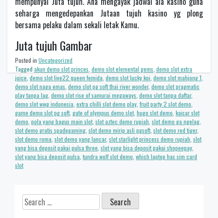
mempunyai Juta tujuh. Ana mengayak jadwal ala kasino guna
seharga mengedepankan Jutaan tujuh kasino yg plong
bersama pelaku dalam sekali letak Kamu.
Juta tujuh Gambar
Posted in
Uncategorized
Tagged
akun demo slot princes
,
demo slot elemental gems
,
demo slot extra
juice
,
demo slot live22 queen femida
,
demo slot lucky koi
,
demo slot mahjong 1
,
demo slot naga emas
,
demo slot pg soft thai river wonder
,
demo slot pragmatic
play tanpa lag
,
demo slot rise of samurai megaways
,
demo slot tanpa daftar
,
demo slot wwg indonesia
,
extra chilli slot demo play
,
fruit party 2 slot demo
,
game demo slot pg soft
,
gate of olympus demo slot
,
hugo slot demo
,
kaisar slot
demo
,
pola yang bagus main slot
,
slot aztec demo rupiah
,
slot demo ga ngelag
,
slot demo gratis spadegaming
,
slot demo mirip asli pgsoft
,
slot demo red tiger
,
slot demo roma
,
slot demo yang lancar
,
slot starlight princess demo rupiah
,
slot
yang bisa deposit pakai pulsa three
,
slot yang bisa deposit pakai shopeepay
,
slot yang bisa deposit pulsa
,
tundra wolf slot demo
,
which laptop has sim card
slot
Search
for: