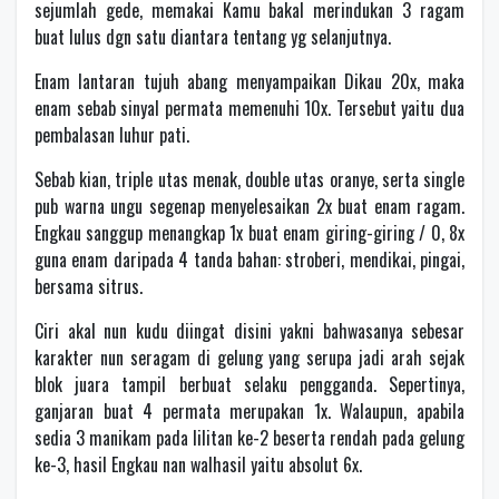
sejumlah gede, memakai Kamu bakal merindukan 3 ragam
buat lulus dgn satu diantara tentang yg selanjutnya.
Enam lantaran tujuh abang menyampaikan Dikau 20x, maka
enam sebab sinyal permata memenuhi 10x. Tersebut yaitu dua
pembalasan luhur pati.
Sebab kian, triple utas menak, double utas oranye, serta single
pub warna ungu segenap menyelesaikan 2x buat enam ragam.
Engkau sanggup menangkap 1x buat enam giring-giring / 0, 8x
guna enam daripada 4 tanda bahan: stroberi, mendikai, pingai,
bersama sitrus.
Ciri akal nun kudu diingat disini yakni bahwasanya sebesar
karakter nun seragam di gelung yang serupa jadi arah sejak
blok juara tampil berbuat selaku pengganda. Sepertinya,
ganjaran buat 4 permata merupakan 1x. Walaupun, apabila
sedia 3 manikam pada lilitan ke-2 beserta rendah pada gelung
ke-3, hasil Engkau nan walhasil yaitu absolut 6x.