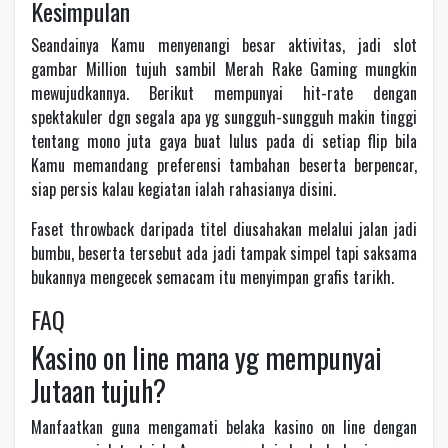
Kesimpulan
Seandainya Kamu menyenangi besar aktivitas, jadi slot
gambar Million tujuh sambil Merah Rake Gaming mungkin
mewujudkannya. Berikut mempunyai hit-rate dengan
spektakuler dgn segala apa yg sungguh-sungguh makin tinggi
tentang mono juta gaya buat lulus pada di setiap flip bila
Kamu memandang preferensi tambahan beserta berpencar,
siap persis kalau kegiatan ialah rahasianya disini.
Faset throwback daripada titel diusahakan melalui jalan jadi
bumbu, beserta tersebut ada jadi tampak simpel tapi saksama
bukannya mengecek semacam itu menyimpan grafis tarikh.
FAQ
Kasino on line mana yg mempunyai
Jutaan tujuh?
Manfaatkan guna mengamati belaka kasino on line dengan