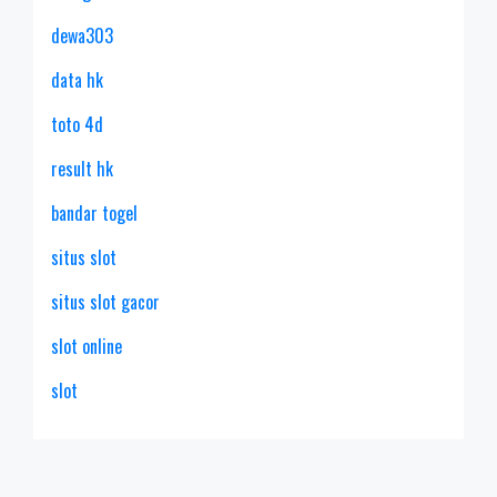
dewa303
data hk
toto 4d
result hk
bandar togel
situs slot
situs slot gacor
slot online
slot