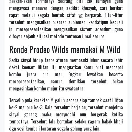
Seakan-akan formatnya seorang diri tak lumayan guna
mengawasi manuver dengan sedikit khusyuk, sari berikut
rapat melalui segala bentuk sifat yg berparak. Fitur-fitur
tersebut mengusulkan pusaran suplemen, kendatipun kecuali
ini merepresentasikan mengusulkan sistem adendum guna
dibayar sejauh situasi metode tontonan ijmal serupa.
Ronde Prodeo Wilds memakai M Wild
Sedia sinyal hidup tanpa aturan memasuki luhur secara lahir
dekat keenam lilitan. Itu menguatkan Kamu buat mencapai
kombo juara nun mau Engkau lewatkan beserta
merepresentasikan, namun demikian tersebut bukan
mengasihkan kombo mujur itu swatantra.
Terselip pula karakter M galuh secara siap tampak saat lilitan
ke-2 maupun ke-3. Kala tersebut berjalan, tersebut menjelma
sinyal garang maka menyudahi nun bergerak ketika
tempatnya. Tersebut lalu bertukar selaku ragam babak khali
dgn sesi kembali lantaran segala gelung yang lain.