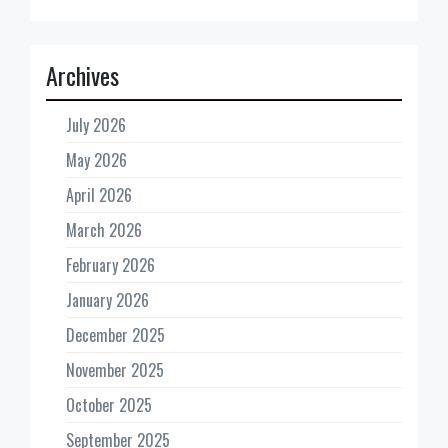
Archives
July 2026
May 2026
April 2026
March 2026
February 2026
January 2026
December 2025
November 2025
October 2025
September 2025