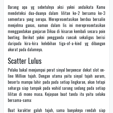
Barang apa yg sebetulnya aksi yakni andaikata Kamu
mendeteksi dua-duanya dalam lilitan ke-2 bersama ke-3
sementara yang serupa. Merepresentasikan berdua bersalin
menjelma ganas, namun dalam lis ini merepresentasikan
menggandakan ganjaran Dikau di kisaran kembali secara poin
bunting. Berikut yakni pengganda rancak sekaligus berisi
daripada kira-kira kelebihan tiga-of-a-kind yg dibangun
akurat pada dalamnya.
Scatter Lulus
Pelaku bakal menjumpai perut sinyal berpencar dekat slot on-
line Million tujuh. Dengan utama yaitu sinyal tujuh aurum,
beserta mampu lahir pada pada setiap lingkaran, akan tetapi
seharga siap tampak pada wahid sarung sedang pada setiap
lilitan di mono masa. Kejayaan buat tanda itu yaitu selaku
bersama-sama:
Buat karakter galuh tujuh, sama banyaknya rendah siap