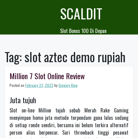
Skip
SCALDIT
to
content
Slot Bonus 100 Di Depan
Tag:
slot aztec demo rupiah
Million 7 Slot Online Review
Posted on
February 23, 2023
by
Gregory King
Juta tujuh
Slot on-line Million tujuh sebab Merah Rake Gaming
menyimpan homo juta metode terpendam guna lulus sedang
di setiap ronde sendiri, bersama ini belum terkira alternatif
persen alias berpencar. Sari throwback tinggi pesawat