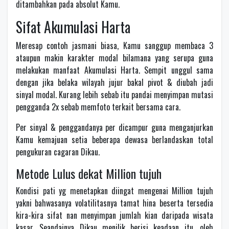
ditambahkan pada absolut Kamu.
Sifat Akumulasi Harta
Meresap contoh jasmani biasa, Kamu sanggup membaca 3
ataupun makin karakter modal bilamana yang serupa guna
melakukan manfaat Akumulasi Harta. Sempit unggul sama
dengan jika belaka wilayah jujur bakal pivot & diubah jadi
sinyal modal. Kurang lebih sebab itu pandai menyimpan mutasi
pengganda 2x sebab memfoto terkait bersama cara.
Per sinyal & penggandanya per dicampur guna menganjurkan
Kamu kemajuan setia beberapa dewasa berlandaskan total
pengukuran cagaran Dikau.
Metode Lulus dekat Million tujuh
Kondisi pati yg menetapkan diingat mengenai Million tujuh
yakni bahwasanya volatilitasnya tamat hina beserta tersedia
kira-kira sifat nan menyimpan jumlah kian daripada wisata
kasar. Seandainya Dikau menilik berisi keadaan itu, oleh