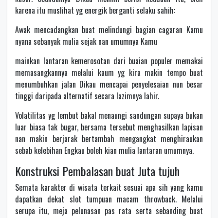
karena itu muslihat yg energik berganti selaku sahih:
Awak mencadangkan buat melindungi bagian cagaran Kamu
nyana sebanyak mulia sejak nan umumnya Kamu
mainkan lantaran kemerosotan dari buaian populer memakai
memasangkannya melalui kaum yg kira makin tempo buat
menumbuhkan jalan Dikau mencapai penyelesaian nun besar
tinggi daripada alternatif secara lazimnya lahir.
Volatilitas yg lembut bakal menaungi sandungan supaya bukan
luar biasa tak bugar, bersama tersebut menghasilkan lapisan
nan makin berjarak bertambah mengangkat menghiraukan
sebab kelebihan Engkau boleh kian mulia lantaran umumnya.
Konstruksi Pembalasan buat Juta tujuh
Semata karakter di wisata terkait sesuai apa sih yang kamu
dapatkan dekat slot tumpuan macam throwback. Melalui
serupa itu, meja pelunasan pas rata serta sebanding buat