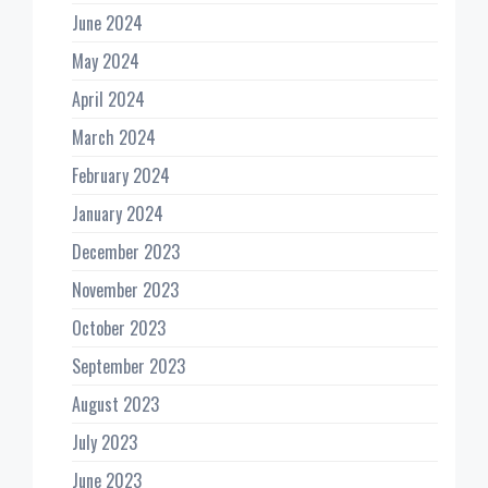
June 2024
May 2024
April 2024
March 2024
February 2024
January 2024
December 2023
November 2023
October 2023
September 2023
August 2023
July 2023
June 2023