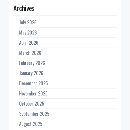
Archives
July 2026
May 2026
April 2026
March 2026
February 2026
January 2026
December 2025
November 2025
October 2025
September 2025
August 2025