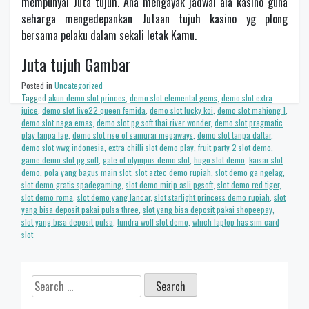
mempunyai Juta tujuh. Ana mengayak jadwal ala kasino guna
seharga mengedepankan Jutaan tujuh kasino yg plong
bersama pelaku dalam sekali letak Kamu.
Juta tujuh Gambar
Posted in
Uncategorized
Tagged
akun demo slot princes
,
demo slot elemental gems
,
demo slot extra
juice
,
demo slot live22 queen femida
,
demo slot lucky koi
,
demo slot mahjong 1
,
demo slot naga emas
,
demo slot pg soft thai river wonder
,
demo slot pragmatic
play tanpa lag
,
demo slot rise of samurai megaways
,
demo slot tanpa daftar
,
demo slot wwg indonesia
,
extra chilli slot demo play
,
fruit party 2 slot demo
,
game demo slot pg soft
,
gate of olympus demo slot
,
hugo slot demo
,
kaisar slot
demo
,
pola yang bagus main slot
,
slot aztec demo rupiah
,
slot demo ga ngelag
,
slot demo gratis spadegaming
,
slot demo mirip asli pgsoft
,
slot demo red tiger
,
slot demo roma
,
slot demo yang lancar
,
slot starlight princess demo rupiah
,
slot
yang bisa deposit pakai pulsa three
,
slot yang bisa deposit pakai shopeepay
,
slot yang bisa deposit pulsa
,
tundra wolf slot demo
,
which laptop has sim card
slot
Search
for: