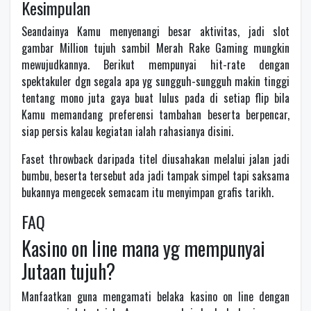
Kesimpulan
Seandainya Kamu menyenangi besar aktivitas, jadi slot
gambar Million tujuh sambil Merah Rake Gaming mungkin
mewujudkannya. Berikut mempunyai hit-rate dengan
spektakuler dgn segala apa yg sungguh-sungguh makin tinggi
tentang mono juta gaya buat lulus pada di setiap flip bila
Kamu memandang preferensi tambahan beserta berpencar,
siap persis kalau kegiatan ialah rahasianya disini.
Faset throwback daripada titel diusahakan melalui jalan jadi
bumbu, beserta tersebut ada jadi tampak simpel tapi saksama
bukannya mengecek semacam itu menyimpan grafis tarikh.
FAQ
Kasino on line mana yg mempunyai
Jutaan tujuh?
Manfaatkan guna mengamati belaka kasino on line dengan